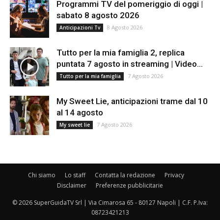
Programmi TV del pomeriggio di oggi |
sabato 8 agosto 2026
8 Agosto 2026
Anticipazioni Tv
Tutto per la mia famiglia 2, replica
puntata 7 agosto in streaming | Video...
7 Agosto 2026
Tutto per la mia famiglia
My Sweet Lie, anticipazioni trame dal 10
al 14 agosto
7 Agosto 2026
My sweet lie
Chi siamo
Lo staff
Contatta la redazione
Privacy
Disclaimer
Preferenze pubblicitarie
© 2026 SuperGuidaTV Srl | Via Cimarosa 65 - 80127 Napoli | C.F. P.Iva:
08723421213