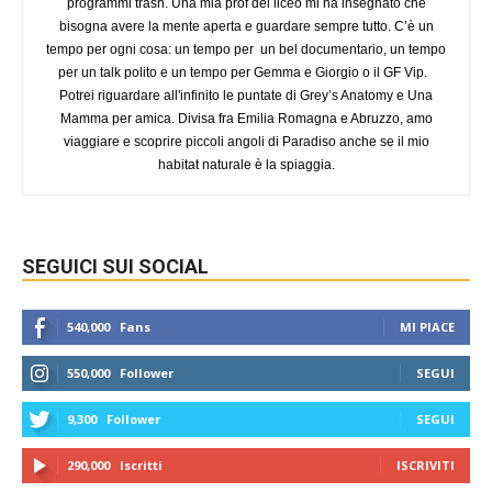
programmi trash. Una mia prof del liceo mi ha insegnato che
bisogna avere la mente aperta e guardare sempre tutto. C’è un
tempo per ogni cosa: un tempo per un bel documentario, un tempo
per un talk polito e un tempo per Gemma e Giorgio o il GF Vip.
Potrei riguardare all'infinito le puntate di Grey’s Anatomy e Una
Mamma per amica. Divisa fra Emilia Romagna e Abruzzo, amo
viaggiare e scoprire piccoli angoli di Paradiso anche se il mio
habitat naturale è la spiaggia.
SEGUICI SUI SOCIAL
540,000
Fans
MI PIACE
550,000
Follower
SEGUI
9,300
Follower
SEGUI
290,000
Iscritti
ISCRIVITI