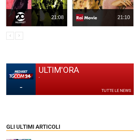
21:08
21:10
ULTIM'ORA
-
-
TUTTE LE NEWS
GLI ULTIMI ARTICOLI