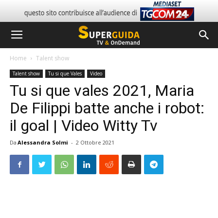
Home
Talent show
Talent show
Tu si que Vales
Video
Tu si que vales 2021, Maria
De Filippi batte anche i robot:
il goal | Video Witty Tv
Da
Alessandra Solmi
-
2 Ottobre 2021