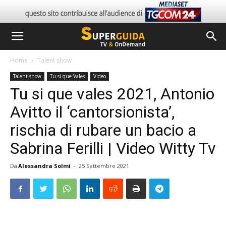
Home
Talent show
Talent show
Tu si que Vales
Video
Tu si que vales 2021, Antonio
Avitto il ‘cantorsionista’,
rischia di rubare un bacio a
Sabrina Ferilli | Video Witty Tv
Da
Alessandra Solmi
-
25 Settembre 2021