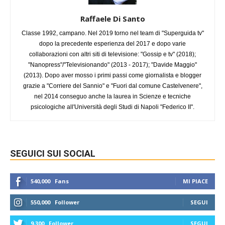
Raffaele Di Santo
Classe 1992, campano. Nel 2019 torno nel team di "Superguida tv"
dopo la precedente esperienza del 2017 e dopo varie
collaborazioni con altri siti di televisione: "Gossip e tv" (2018);
"Nanopress"/"Televisionando" (2013 - 2017); "Davide Maggio"
(2013). Dopo aver mosso i primi passi come giornalista e blogger
grazie a "Corriere del Sannio" e "Fuori dal comune Castelvenere",
nel 2014 conseguo anche la laurea in Scienze e tecniche
psicologiche all'Università degli Studi di Napoli "Federico II".
SEGUICI SUI SOCIAL
540,000
Fans
MI PIACE
550,000
Follower
SEGUI
9,300
Follower
SEGUI