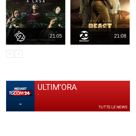
21:05
21:08
ULTIM'ORA
-
-
TUTTE LE NEWS