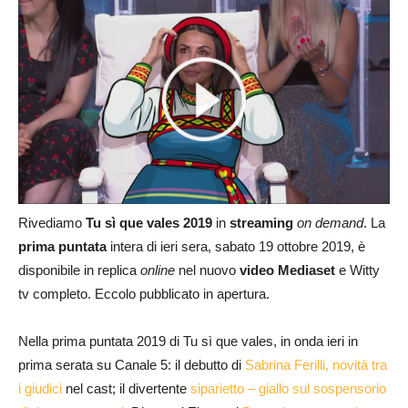
Rivediamo
Tu sì que vales 2019
in
streaming
on demand
. La
prima puntata
intera di ieri sera, sabato 19 ottobre 2019, è
disponibile in replica
online
nel nuovo
video Mediaset
e Witty
tv completo. Eccolo pubblicato in apertura.
Nella prima puntata 2019 di Tu sì que vales, in onda ieri in
prima serata su Canale 5: il debutto di
Sabrina Ferilli, novità tra
i giudici
nel cast; il divertente
siparietto – giallo sul sospensorio