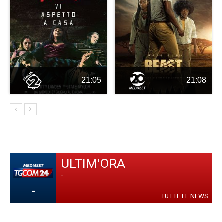
21:05
21:08
ULTIM'ORA
-
-
TUTTE LE NEWS