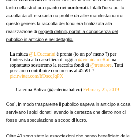
tanto nella struttura quanto
nei contenuti.
Infatti l’idea poi fu
accolta da altre società no profit e da altre manifestazioni di
questo genere: la raccolta dei fondi era finalizzata alla
realizzazione di
progetti definiti, portati a conoscenza del
pubblico in anticipo e nel dettaglio.
La mitica
@LCuccarini
è pronta (io un po’ meno ?) per
l’intervista alla cassettiera di oggi a
@vienidameRai
ma
soprattutto sosterremo la raccolta fondi di
@trentaore
. Tutti
possiamo contribuire con un sms al 45591 ?
pic.twitter.com/IfOscqJqPX
— Caterina Balivo (@caterinabalivo)
February 25, 2019
Così, in modo trasparente il pubblico sapeva in anticipo a cosa
servivano i soldi donati, avendo la certezza che dietro non ci
fosse una speculazione a scopo di lucro.
Oltre 40 sono state le associazioni che hanno beneficiato delle