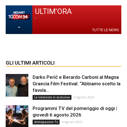
ULTIM'ORA
-
-
TUTTE LE NEWS
GLI ULTIMI ARTICOLI
Darko Perić e Berardo Carboni al Magna
Graecia Film Festival: “Abbiamo scelto la
favola...
6 Agosto 2026
Le interviste in esclusiva
Programmi TV del pomeriggio di oggi |
giovedì 6 agosto 2026
6 Agosto 2026
Anticipazioni Tv