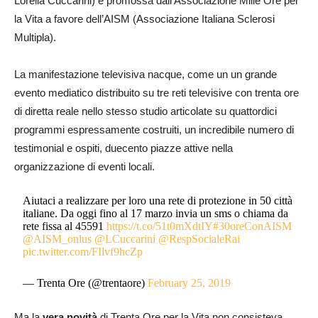
Lorella Cuccarini) e promossa dall’Associazione Mille Ore per
la Vita a favore dell’AISM (Associazione Italiana Sclerosi
Multipla).
La manifestazione televisiva nacque, come un un grande
evento mediatico distribuito su tre reti televisive con trenta ore
di diretta reale nello stesso studio articolate su quattordici
programmi espressamente costruiti, un incredibile numero di
testimonial e ospiti, duecento piazze attive nella
organizzazione di eventi locali.
Aiutaci a realizzare per loro una rete di protezione in 50 città
italiane. Da oggi fino al 17 marzo invia un sms o chiama da
rete fissa al 45591
https://t.co/51t0mXdtIY
#30oreConAISM
@AISM_onlus
@LCuccarini
@RespSocialeRai
pic.twitter.com/FIlvf9hcZp
— Trenta Ore (@trentaore)
February 25, 2019
Ma la
vera novità
di Trenta Ore per la Vita non consisteva