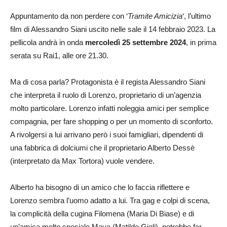
Appuntamento da non perdere con ‘
Tramite Amicizia
‘, l’ultimo
film di Alessandro Siani uscito nelle sale il 14 febbraio 2023. La
pellicola andrà in onda
mercoledì 25 settembre 2024
, in prima
serata su Rai1, alle ore 21.30.
Ma di cosa parla? Protagonista è il regista Alessandro Siani
che interpreta il ruolo di Lorenzo, proprietario di un’agenzia
molto particolare. Lorenzo infatti noleggia amici per semplice
compagnia, per fare shopping o per un momento di sconforto.
A rivolgersi a lui arrivano però i suoi famigliari, dipendenti di
una fabbrica di dolciumi che il proprietario Alberto Dessè
(interpretato da Max Tortora) vuole vendere.
Alberto ha bisogno di un amico che lo faccia riflettere e
Lorenzo sembra l’uomo adatto a lui. Tra gag e colpi di scena,
la complicità della cugina Filomena (Maria Di Biase) e di
un’amica molto speciale Maya (Matilde Gioli), potrebbe far