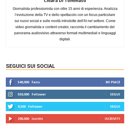
Chiara Di Tommaso
Giornalista professionista con oltre 15 anni di esperienza. Analizza
l’evoluzione della TV e dello spettacolo con un focus particolare
sui nuovi social e sulle novità introdotte dell'AI nel settore. Come
video giornalista e content creator, racconta il cambiamento del
panorama audiovisivo attraverso formati multimediali e linguaggi
digitali.
SEGUICI SUI SOCIAL
540,000
Fans
MI PIACE
550,000
Follower
SEGUI
9,300
Follower
SEGUI
290,000
Iscritti
ISCRIVITI