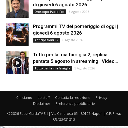
di giovedì 6 agosto 2026
6 Agosto 2026
Oroscopo Paolo Fox
Programmi TV del pomeriggio di oggi |
giovedì 6 agosto 2026
6 Agosto 2026
Anticipazioni Tv
Tutto per la mia famiglia 2, replica
puntata 5 agosto in streaming | Video...
5 Agosto 2026
Tutto per la mia famiglia
Chi siamo
Lo staff
Contatta la redazione
Privacy
Disclaimer
Preferenze pubblicitarie
© 2026 SuperGuidaTV Srl | Via Cimarosa 65 - 80127 Napoli | C.F. P.Iva:
08723421213