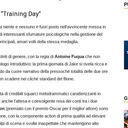
P
 “Training Day”
 cui niente e nessuno è fuori posto nell’avvincente messa in
di interessanti sfumature psicologiche nella gestione del
rincipali, amari volti della stessa medaglia.
inti di genere, con la regia di
Antoine Fuqua
che non
ologo introduttivo: la prima giornata di Jake si rivela ricca e
endo da cuore narrativo della pressoché totalità delle due ore
on scadere nei cliché standard del filone.
a di credibili squarci melodrammatici caratterizzanti in
G
anche l’attesa e coinvolgente resa dei conti tra i due
ton
(premiato con il premio Oscar per il miglior attore) sono
otone, con la componente action di prima qualità ad elevare
colpi di scena e svolte inaspettate che mantengono alto