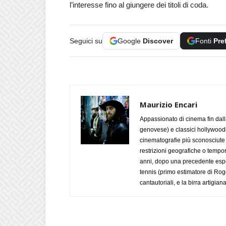
l’interesse fino al giungere dei titoli di coda.
Seguici su
Google
Discover
Fonti
Pre
Maurizio Encari
Appassionato di cinema fin dall
genovese) e classici hollywoodian
cinematografie più sconosciute 
restrizioni geografiche o tempora
anni, dopo una precedente esper
tennis (primo estimatore di Roge
cantautoriali, e la birra artigi