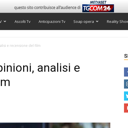
V
Ascolti Tv
Anticipazioni Tv
Soap opera
Reality Sho
lisi e recensione del film
S
inioni, analisi e
lm