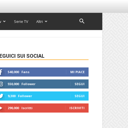
w
Serie TV
Altri
EGUICI SUI SOCIAL
540,000
Fans
MI PIACE
550,000
Follower
SEGUI
9,300
Follower
SEGUI
290,000
Iscritti
ISCRIVITI