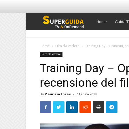
Super
Home
Guida T
Guida
Home
Film da vedere
Training Day – Opinioni, ana
Film da vedere
TV
Training Day – Op
recensione del fi
Da
Maurizio Encari
-
7 Agosto 2019