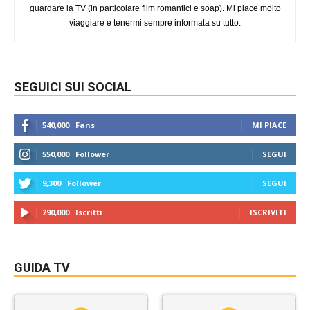
guardare la TV (in particolare film romantici e soap). Mi piace molto
viaggiare e tenermi sempre informata su tutto.
SEGUICI SUI SOCIAL
540,000
Fans
MI PIACE
550,000
Follower
SEGUI
9,300
Follower
SEGUI
290,000
Iscritti
ISCRIVITI
GUIDA TV