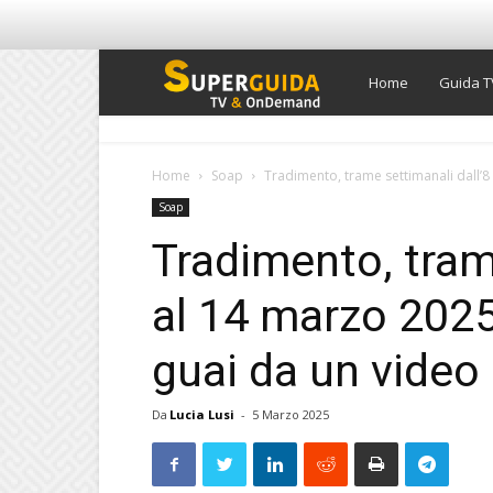
Super
Home
Guida T
Guida
Home
Soap
Tradimento, trame settimanali dall’8 
Soap
TV
Tradimento, tram
al 14 marzo 2025
guai da un video
Da
Lucia Lusi
-
5 Marzo 2025