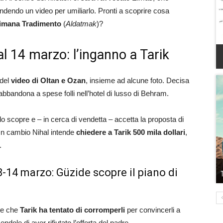
ondendo un video per umiliarlo. Pronti a scoprire cosa
timana Tradimento
(
Aldatmak
)?
al 14 marzo: l’inganno a Tarik
 del
video di Oltan e Ozan
, insieme ad alcune foto. Decisa
 abbandona a spese folli nell’hotel di lusso di Behram.
lo scopre e – in cerca di vendetta – accetta la proposta di
. In cambio Nihal intende
chiedere a Tarik 500 mila dollari
,
.
-14 marzo: Güzide scopre il piano di
re che
Tarik ha tentato di corromperli
per convincerli a
ndole di aver rifiutato l’offerta del padre.