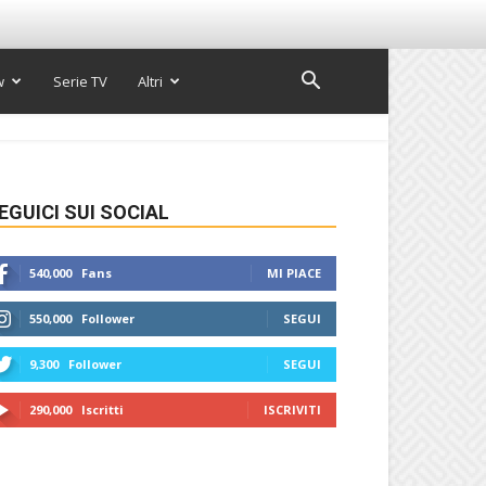
w
Serie TV
Altri
EGUICI SUI SOCIAL
540,000
Fans
MI PIACE
550,000
Follower
SEGUI
9,300
Follower
SEGUI
290,000
Iscritti
ISCRIVITI