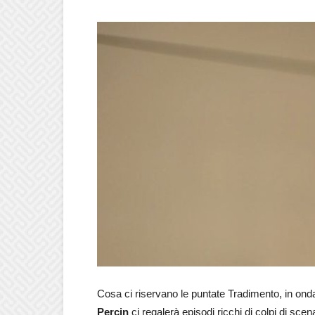
Cosa ci riservano le puntate Tradimento, in on
Perçin
ci regalerà episodi ricchi di colpi di scen