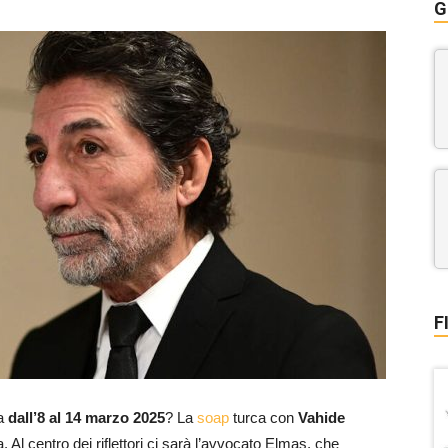
G
F
da
dall’8 al 14 marzo 2025
? La
soap
turca con
Vahide
a. Al centro dei riflettori ci sarà l’avvocato Elmas, che