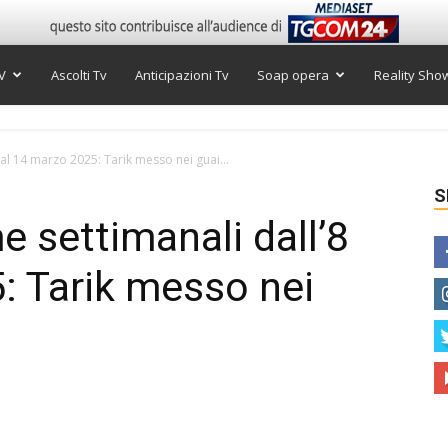
V
Ascolti Tv
Anticipazioni Tv
Soap opera
Reality Sho
al 14 marzo 2025: Tarik messo nei guai...
S
e settimanali dall’8
: Tarik messo nei