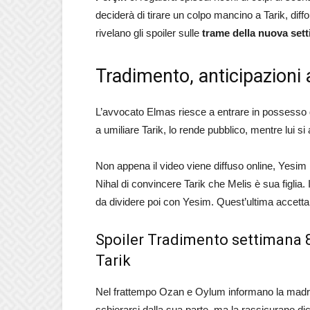
deciderà di tirare un colpo mancino a Tarik, diff
rivelano gli spoiler sulle
trame della nuova set
Tradimento, anticipazioni 
L’avvocato Elmas riesce a entrare in possesso
a umiliare Tarik, lo rende pubblico, mentre lui si
Non appena il video viene diffuso online, Yesim 
Nihal di convincere Tarik che Melis è sua figlia
da dividere poi con Yesim. Quest’ultima accetta
Spoiler Tradimento settimana 8
Tarik
Nel frattempo Ozan e Oylum informano la mad
schierarsi dalla sua parte, ma la rassicurano dice