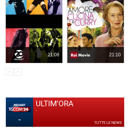
21:08
21:10
ULTIM'ORA
-
-
TUTTE LE NEWS