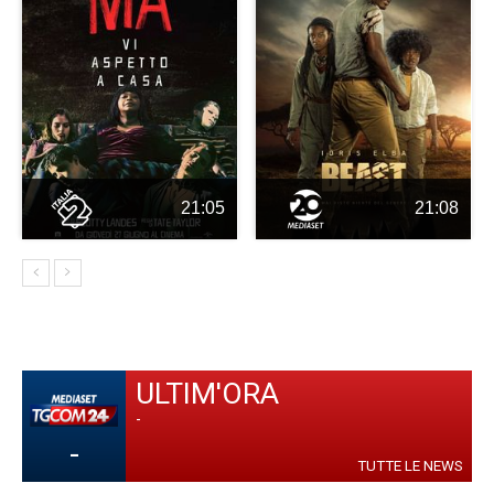
21:05
21:08
ULTIM'ORA
-
-
TUTTE LE NEWS