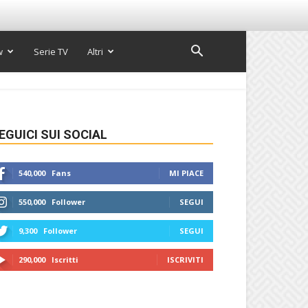
w
Serie TV
Altri
EGUICI SUI SOCIAL
540,000
Fans
MI PIACE
550,000
Follower
SEGUI
9,300
Follower
SEGUI
290,000
Iscritti
ISCRIVITI