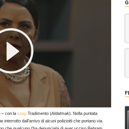
G
F
o
– con la
soap
Tradimento (
Aldatmak
). Nella puntata
nterrotto dall’arrivo di alcuni poliziotti che portano via
po che qualcuno l’ha denunciata di aver ucciso Behram.