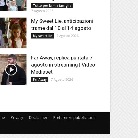
Tutto per la mia famiglia
7 Agosto 2026
My Sweet Lie, anticipazioni
trame dal 10 al 14 agosto
7 Agosto 2026
My sweet lie
Far Away, replica puntata 7
agosto in streaming | Video
Mediaset
7 Agosto 2026
Far Away
one
Privacy
Disclaimer
Preferenze pubblicitarie