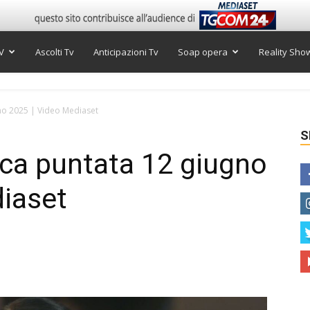
V
Ascolti Tv
Anticipazioni Tv
Soap opera
Reality Sho
no 2025 | Video Mediaset
S
ica puntata 12 giugno
diaset