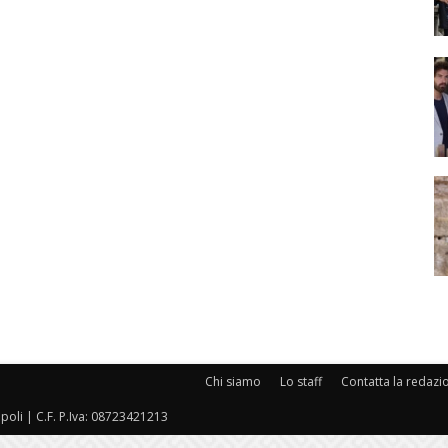
Chi siamo
Lo staff
Contatta la redazi
oli | C.F. P.Iva: 08723421213