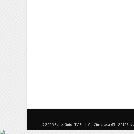
© 2026 SuperGuidaTV Srl | Via Cimarosa 65 - 80127 Nap