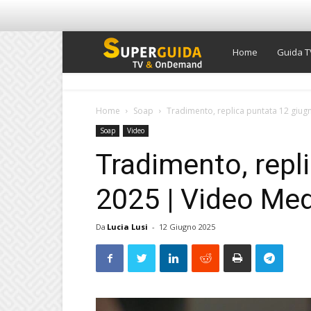
Super
Home
Guida T
Guida
Home
Soap
Tradimento, replica puntata 12 giug
Soap
Video
TV
Tradimento, repl
2025 | Video Me
Da
Lucia Lusi
-
12 Giugno 2025