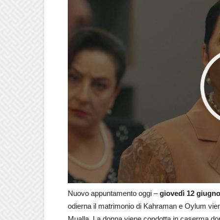
Nuovo appuntamento oggi –
giovedì 12 giugn
odierna il matrimonio di Kahraman e Oylum viene i
Mualla. La donna viene condotta in caserma do