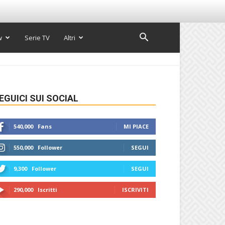
w
Serie TV
Altri
EGUICI SUI SOCIAL
540,000
Fans
MI PIACE
550,000
Follower
SEGUI
9,300
Follower
SEGUI
290,000
Iscritti
ISCRIVITI