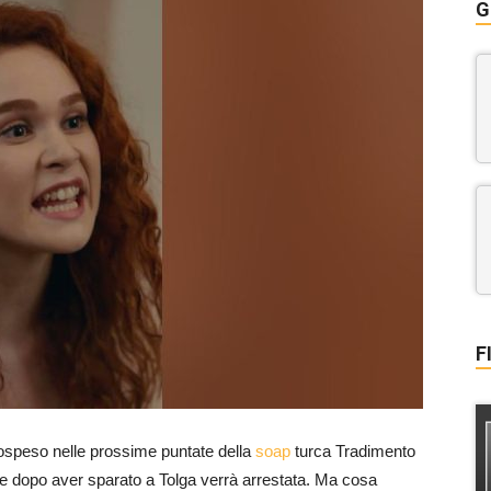
G
F
 sospeso nelle prossime puntate della
soap
turca Tradimento
he dopo aver sparato a Tolga verrà arrestata. Ma cosa