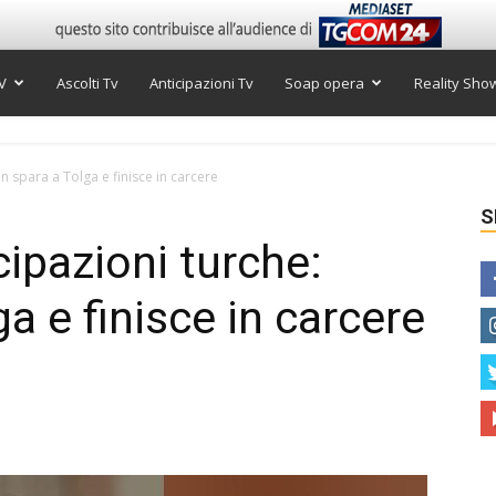
V
Ascolti Tv
Anticipazioni Tv
Soap opera
Reality Sho
n spara a Tolga e finisce in carcere
S
ipazioni turche:
ga e finisce in carcere