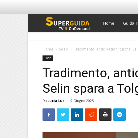
Super
Home
Guida T
Guida
Home
Soap
Tradimento, anticipazioni turche: Seli
Soap
TV
Tradimento, antic
Selin spara a Tol
Da
Lucia Lusi
-
9 Giugno 2025