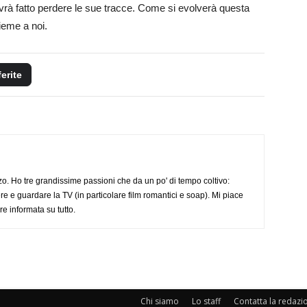
avrà fatto perdere le sue tracce. Come si evolverà questa
ieme a noi.
ferite
o. Ho tre grandissime passioni che da un po' di tempo coltivo:
re e guardare la TV (in particolare film romantici e soap). Mi piace
e informata su tutto.
Chi siamo
Lo staff
Contatta la redazi