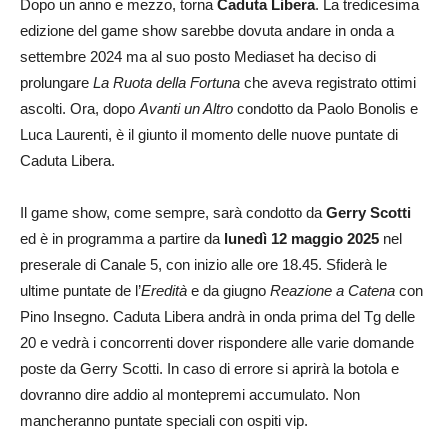
Dopo un anno e mezzo, torna
Caduta Libera
. La tredicesima
edizione del game show sarebbe dovuta andare in onda a
settembre 2024 ma al suo posto Mediaset ha deciso di
prolungare
La Ruota della Fortuna
che aveva registrato ottimi
ascolti. Ora, dopo
Avanti un Altro
condotto da Paolo Bonolis e
Luca Laurenti, è il giunto il momento delle nuove puntate di
Caduta Libera.
Il game show, come sempre, sarà condotto da
Gerry Scotti
ed è in programma a partire da
lunedì 12 maggio 2025
nel
preserale di Canale 5, con inizio alle ore 18.45. Sfiderà le
ultime puntate de l’
Eredità
e da giugno
Reazione a Catena
con
Pino Insegno. Caduta Libera andrà in onda prima del Tg delle
20 e vedrà i concorrenti dover rispondere alle varie domande
poste da Gerry Scotti. In caso di errore si aprirà la botola e
dovranno dire addio al montepremi accumulato. Non
mancheranno puntate speciali con ospiti vip.