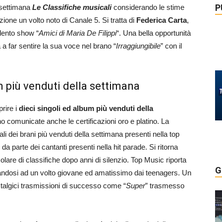
P
settimana
Le Classifiche musicali
considerando le stime
zione un volto noto di Canale 5. Si tratta di
Federica Carta
,
alento show “
Amici di Maria De Filippi
“. Una bella opportunità
a far sentire la sua voce nel brano “
Irraggiungibile
” con il
m più venduti della settimana
prire i
dieci singoli ed album più venduti della
o comunicate anche le certificazioni oro e platino. La
i dei brani più venduti della settimana presenti nella top
 parte dei cantanti presenti nella hit parade. Si ritorna
colare di classifiche dopo anni di silenzio. Top Music riporta
G
idandosi ad un volto giovane ed amatissimo dai teenagers. Un
talgici trasmissioni di successo come “
Super
” trasmesso