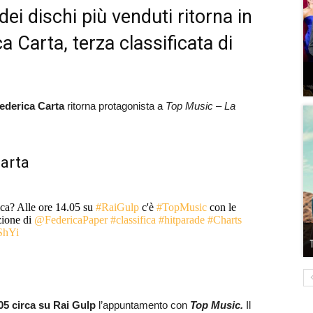
ei dischi più venduti ritorna in
a Carta, terza classificata di
ederica Carta
ritorna protagonista a
Top Music – La
arta
fica? Alle ore 14.05 su
#RaiGulp
c'è
#TopMusic
con le
ione di
@FedericaPaper
#classifica
#hitparade
#Charts
ShYi
05 circa su Rai Gulp
l’appuntamento con
Top Music.
Il