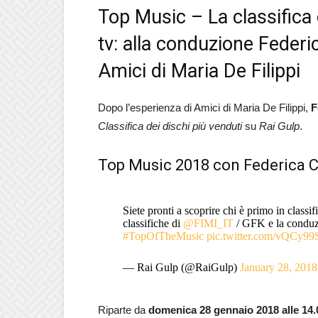
Top Music – La classifica d
tv: alla conduzione Federic
Amici di Maria De Filippi
Dopo l’esperienza di Amici di Maria De Filippi,
F
Classifica dei dischi più venduti
su
Rai Gulp
.
Top Music 2018 con Federica C
Siete pronti a scoprire chi è primo in classi
classifiche di
@FIMI_IT
/ GFK e la conduz
#TopOfTheMusic
pic.twitter.com/vQCy99
— Rai Gulp (@RaiGulp)
January 28, 2018
Riparte da
domenica 28 gennaio 2018 alle 14.