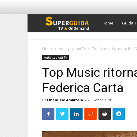
Super
Home
Guida T
Guida
Home
Anticipazioni Tv
Top Music ritorna su Rai 
Anticipazioni Tv
TV
Top Music ritorn
Federica Carta
Da
Emanuele Ambrosio
-
28 Gennaio 2018