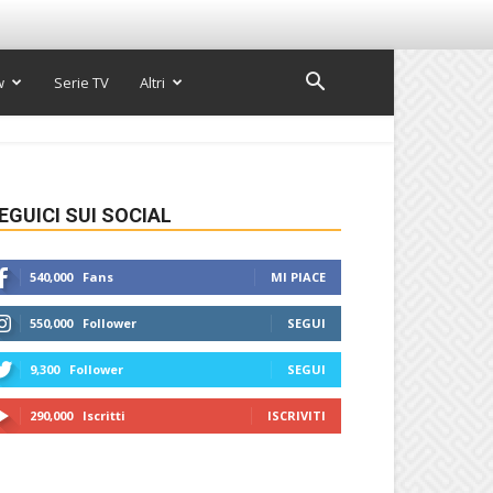
w
Serie TV
Altri
EGUICI SUI SOCIAL
540,000
Fans
MI PIACE
550,000
Follower
SEGUI
9,300
Follower
SEGUI
290,000
Iscritti
ISCRIVITI