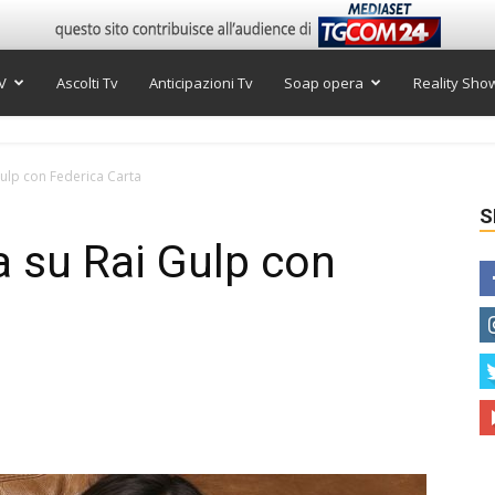
V
Ascolti Tv
Anticipazioni Tv
Soap opera
Reality Sho
Gulp con Federica Carta
S
a su Rai Gulp con