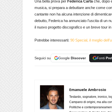
Una bella prova per
Federica Carta
che, dopo es
musica, si prepara a debuttare anche come condu
cantante non ha alcuna intenzione di dimenticare
debutto, Federica ha annunciato l’uscita di un nuo
il nuovo progetto discografico e un breve tour i
Potrebbe interessarti:
90 Special, il meglio dell’
Seguici su
Google
Discover
Fonti
Pre
Emanuele Ambrosio
Testardo, sognatore, ironico, l
Campano di origini, ma alla con
Politiche e contemporaneamente 