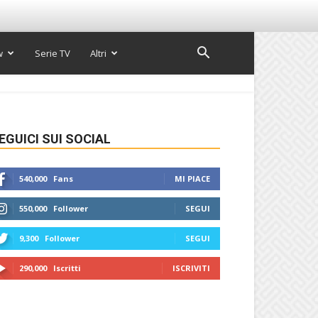
w
Serie TV
Altri
EGUICI SUI SOCIAL
540,000
Fans
MI PIACE
550,000
Follower
SEGUI
9,300
Follower
SEGUI
290,000
Iscritti
ISCRIVITI