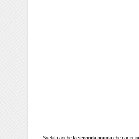
Svelata anche
la seconda coppia
che partecip