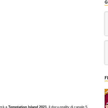
G
F
erà a
Temptation Island 2021,
il docu-reality di canale 5