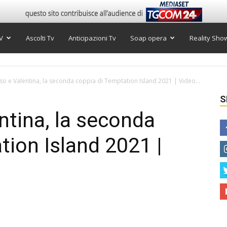
V
Ascolti Tv
Anticipazioni Tv
Soap opera
Reality Sho
 e Valentina, la seconda coppia di Temptation Island 2021 | Video...
S
tina, la seconda
tion Island 2021 |