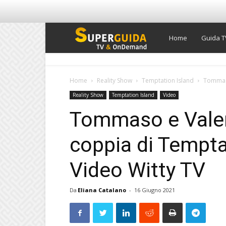
Super
Home
Guida T
Guida
Home
Reality Show
Temptation Island
Tommaso
Reality Show
Temptation Island
Video
TV
Tommaso e Valen
coppia di Tempta
Video Witty TV
Da
Eliana Catalano
-
16 Giugno 2021