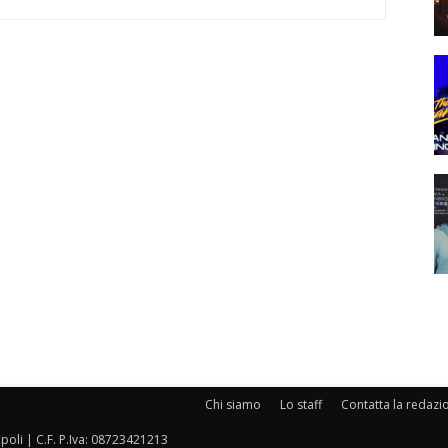
Chi siamo
Lo staff
Contatta la redazi
oli | C.F. P.Iva: 08723421213