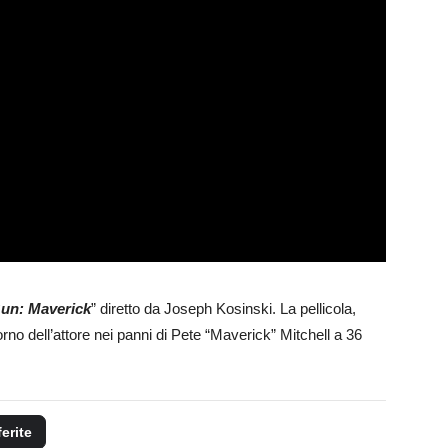
un: Maverick
” diretto da Joseph Kosinski. La pellicola,
orno dell’attore nei panni di Pete “Maverick” Mitchell a 36
ferite