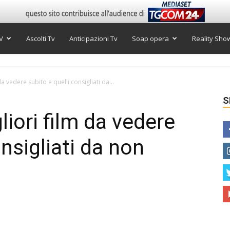
V
Ascolti Tv
Anticipazioni Tv
Soap opera
Reality Sho
da vedere subito e quelli consigliati da...
S
liori film da vedere
onsigliati da non