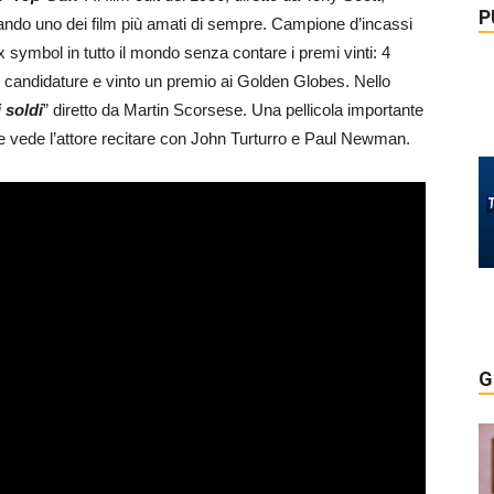
P
entando uno dei film più amati di sempre. Campione d’incassi
ex symbol in tutto il mondo senza contare i premi vinti: 4
 candidature e vinto un premio ai Golden Globes. Nello
i soldi
” diretto da Martin Scorsese. Una pellicola importante
e vede l’attore recitare con John Turturro e Paul Newman.
G