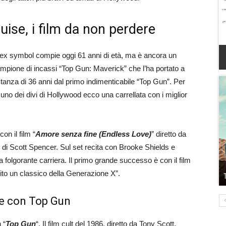
se, i film da non perdere
e sex symbol compie oggi 61 anni di età, ma è ancora un
ampione di incassi “Top Gun: Maverick” che l’ha portato a
distanza di 36 anni dal primo indimenticabile “Top Gun”. Per
uno dei divi di Hollywood ecco una carrellata con i miglior
on il film “
Amore senza fine (Endless Love)
” diretto da
di Scott Spencer. Sul set recita con Brooke Shields e
una folgorante carriera. Il primo grande successo è con il film
ito un classico della Generazione X”.
se con Top Gun
 “
Top Gun
“. Il film cult del 1986, diretto da Tony Scott,