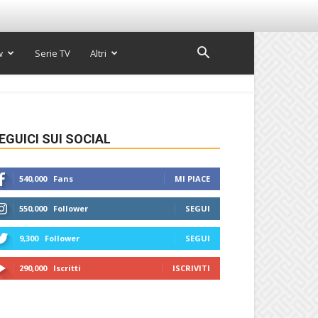
w
Serie TV
Altri
EGUICI SUI SOCIAL
540,000
Fans
MI PIACE
550,000
Follower
SEGUI
9,300
Follower
SEGUI
290,000
Iscritti
ISCRIVITI