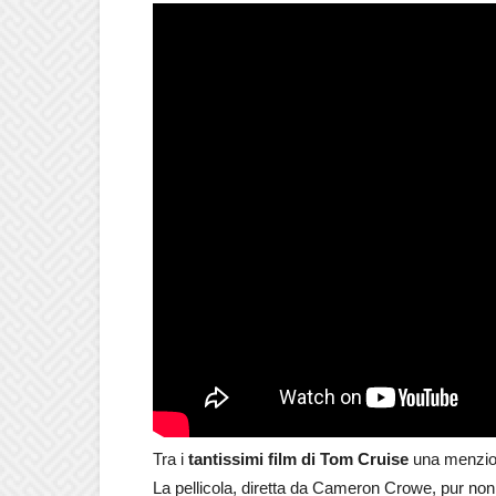
Tra i
tantissimi film di Tom Cruise
una menzion
La pellicola, diretta da Cameron Crowe, pur no