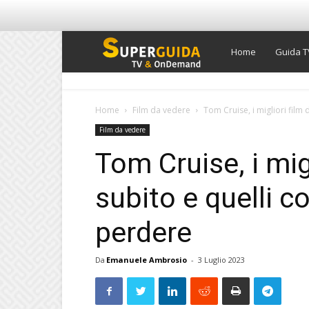
Super
Home
Guida T
Guida
Home
Film da vedere
Tom Cruise, i migliori film 
Film da vedere
TV
Tom Cruise, i mig
subito e quelli c
perdere
Da
Emanuele Ambrosio
-
3 Luglio 2023