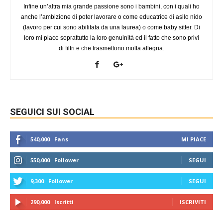
Infine un’altra mia grande passione sono i bambini, con i quali ho
anche l’ambizione di poter lavorare o come educatrice di asilo nido
(lavoro per cui sono abilitata da una laurea) o come baby sitter. Di
loro mi piace soprattutto la loro genuinità ed il fatto che sono privi
di filtri e che trasmettono molta allegria.
SEGUICI SUI SOCIAL
540,000
Fans
MI PIACE
550,000
Follower
SEGUI
9,300
Follower
SEGUI
290,000
Iscritti
ISCRIVITI