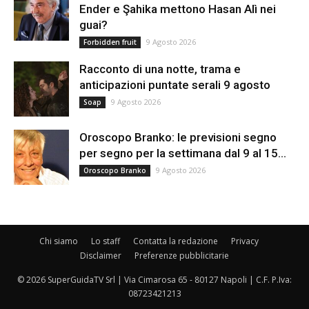
Ender e Şahika mettono Hasan Alì nei
guai?
9 Agosto 2026
Forbidden fruit
Racconto di una notte, trama e
anticipazioni puntate serali 9 agosto
9 Agosto 2026
Soap
Oroscopo Branko: le previsioni segno
per segno per la settimana dal 9 al 15...
9 Agosto 2026
Oroscopo Branko
Chi siamo
Lo staff
Contatta la redazione
Privacy
Disclaimer
Preferenze pubblicitarie
© 2026 SuperGuidaTV Srl | Via Cimarosa 65 - 80127 Napoli | C.F. P.Iva:
08723421213