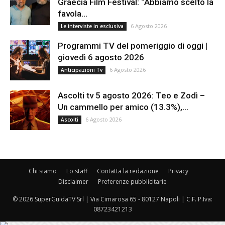
Graecia Film Festival: “Abbiamo scelto la
favola...
6 Agosto 2026
Le interviste in esclusiva
Programmi TV del pomeriggio di oggi |
giovedì 6 agosto 2026
6 Agosto 2026
Anticipazioni Tv
Ascolti tv 5 agosto 2026: Teo e Zodì –
Un cammello per amico (13.3%),...
6 Agosto 2026
Ascolti
Chi siamo
Lo staff
Contatta la redazione
Privacy
Disclaimer
Preferenze pubblicitarie
© 2026 SuperGuidaTV Srl | Via Cimarosa 65 - 80127 Napoli | C.F. P.Iva:
08723421213