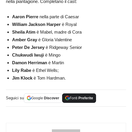
nella piantagione. Completano il cast:
Aaron Pierre
nella parte di Caesar
William Jackson Harper
è Royal
Sheila Atim
è Mabel, madre di Cora
Amber Gray
è Gloria Valentine
Peter De Jersey
è Ridgeway Senior
Chukwudi Iwuji
è Mingo
Damon Herriman
è Martin
Lily Rabe
è Ethel Wells;
Jim Klock
è Tom Hardman.
Seguici su
Google
Discover
Fonti
Preferite