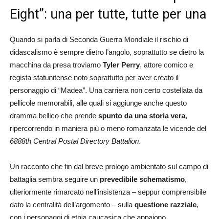
Eight”: una per tutte, tutte per una
Quando si parla di Seconda Guerra Mondiale il rischio di
didascalismo è sempre dietro l’angolo, soprattutto se dietro la
macchina da presa troviamo
Tyler Perry
, attore comico e
regista statunitense noto soprattutto per aver creato il
personaggio di “Madea”. Una carriera non certo costellata da
pellicole memorabili, alle quali si aggiunge anche questo
dramma bellico che prende
spunto da una storia vera
,
ripercorrendo in maniera più o meno romanzata le vicende del
6888th Central Postal Directory Battalion
.
Un racconto che fin dal breve prologo ambientato sul campo di
battaglia sembra seguire un
prevedibile schematismo
,
ulteriormente rimarcato nell’insistenza – seppur comprensibile
dato la centralità dell’argomento – sulla
questione razziale
,
con i personaggi di etnia caucasica che appaiono