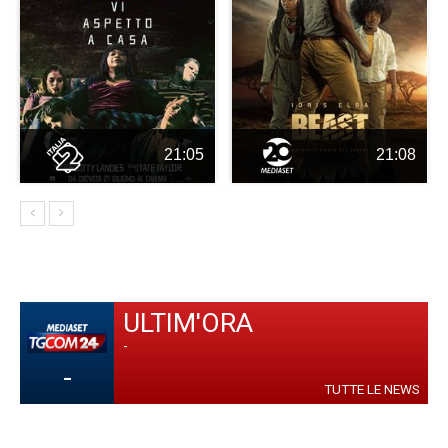
21:05
21:08
ULTIM'ORA
-
-
TUTTE LE NEWS