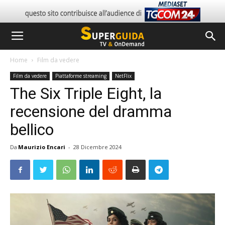
Home
Film da vedere
Film da vedere
Piattaforme streaming
NetFlix
The Six Triple Eight, la
recensione del dramma
bellico
Da
Maurizio Encari
-
28 Dicembre 2024