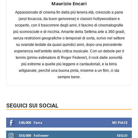
Maurizio Encari
Appassionato di cinema fin dalla più tenera età, cresciuto a pane
(anzi focaccia, da buon genovese) e classici hollywoodiani e
scoperto, con il trascorrere degli anni, il fascino di cinematografie
più sconosciute e di nicchia. Amante della Settima arte a 360 gradi,
senza restrizioni geografiche o temporali di sorta, scrivo nel settore
su svariate testate da quasi quindici anni, dopo una precedente
esperienza nell'ambito della critica musicale. Con un debole per il
tennis (primo estimatore di Roger Federer), il rock dalle sonorità
più estreme a quelle più leggere e cantautoriali, e la birra
artigianale, perché una buona pinta, insieme a un film, ci sta
sempre bene.
SEGUICI SUI SOCIAL
540,000
Fans
MI PIACE
550,000
Follower
SEGUI