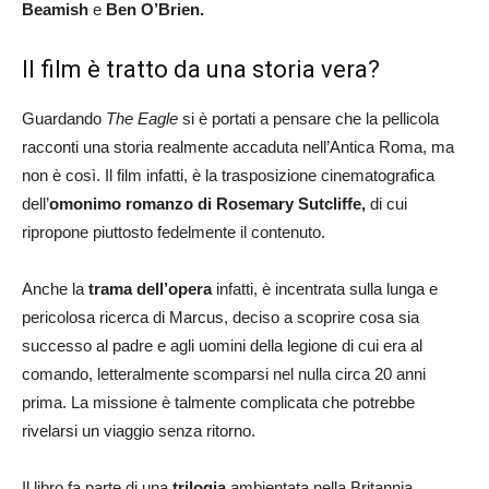
Beamish
e
Ben O’Brien.
Il film è tratto da una storia vera?
Guardando
The Eagle
si è portati a pensare che la pellicola
racconti una storia realmente accaduta nell’Antica Roma, ma
non è così. Il film infatti, è la trasposizione cinematografica
dell’
omonimo romanzo di
Rosemary Sutcliffe,
di cui
ripropone piuttosto fedelmente il contenuto.
Anche la
trama dell’opera
infatti, è incentrata sulla lunga e
pericolosa ricerca di Marcus, deciso a scoprire cosa sia
successo al padre e agli uomini della legione di cui era al
comando, letteralmente scomparsi nel nulla circa 20 anni
prima. La missione è talmente complicata che potrebbe
rivelarsi un viaggio senza ritorno.
Il libro fa parte di una
trilogia
ambientata nella Britannia