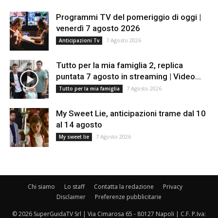
Programmi TV del pomeriggio di oggi |
venerdì 7 agosto 2026
7 Agosto 2026
Anticipazioni Tv
Tutto per la mia famiglia 2, replica
puntata 7 agosto in streaming | Video...
7 Agosto 2026
Tutto per la mia famiglia
My Sweet Lie, anticipazioni trame dal 10
al 14 agosto
7 Agosto 2026
My sweet lie
Chi siamo
Lo staff
Contatta la redazione
Privacy
Disclaimer
Preferenze pubblicitarie
© 2026 SuperGuidaTV Srl | Via Cimarosa 65 - 80127 Napoli | C.F. P.Iva: