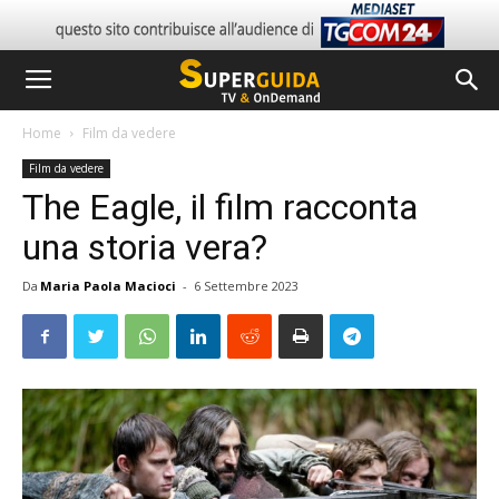
Home
Film da vedere
Film da vedere
The Eagle, il film racconta
una storia vera?
Da
Maria Paola Macioci
-
6 Settembre 2023