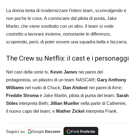
La donna tenta di modernizzare l’intero team, sconvolgendo e
non poche le cose. A cominciare dal pilota di punta, Jake
Martin, che viene sostituito con un altro. Il team si vede
costretto a lavorare insieme, nonostante le differenze,
scoprendo, però, di poter essere una squadra bella e bizzarra.
The Crew su Netflix: il cast e i personaggi
Nel cast della serie tv,
Kevin James
nei panni del
protagonista, un pilastro di un team NASCAR;
Gary Anthony
Williams
nel ruolo di Chuck;
Dan Ahdoot
nei panni di Amir;
Freddie Stroma
è Jake Martin, pilota di punta del team;
Sarah
Stiles
interpreta Beth;
Jillian Mueller
nella parte di Catherine,
il nuovo capo del team; e
Mather Zickel
interpreta Frank.
Seguici su
Google
Discover
Fonti
Preferite