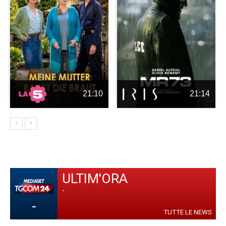
21:10
21:14
ULTIM'ORA
-
-
TUTTE LE NEWS