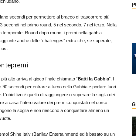
richiudano.
P
lano secondi per permettere al bracco di trascorrere più
3 secondi nel primo round, 5 nel secondo, 7 nel terzo. Nella
nto temporale. Round dopo round, i premi nella gabbia
ggiunte anche delle “challenges” extra che, se superate,
iosi.
montepremi
o più alto arriva al gioco finale chiamato “
Batti la Gabbia
”. I
 90 secondi per entrare a turno nella Gabbia e portare fuori
e. L’obiettivo è quello di raggiungere o superare la soglia dei
e a casa l’intero valore dei premi conquistati nel corso
G
ungono la soglia e non riescono a conquistare almeno un
vuote.
mol Shine Italy (Banijay Entertainment) ed è basato su un