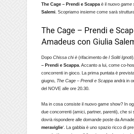
The Cage – Prendi e Scappa
è il nuovo
game 
Salemi
. Scopriamo insieme come sarà struttura
The Cage – Prendi e Scap
Amadeus con Giulia Sale
Dopo
Chissa chi è
(rifacimento de
I Soliti Ignoti
)
– Prendi e Scappa
. Accanto a lui, come co-hos
concorrenti in gioco. La prima puntata è previst
giugno,
The Cage – Prendi e Scappa
andrà in on
del NOVE alle ore 20.30.
Ma in cosa consiste il nuovo game show? In og
due concorrenti (amici, partner, parenti), che si s
dovrà rispondere alle domande poste da Amadeus, 
meraviglie
‘. La gabbia è uno spazio ricco di p