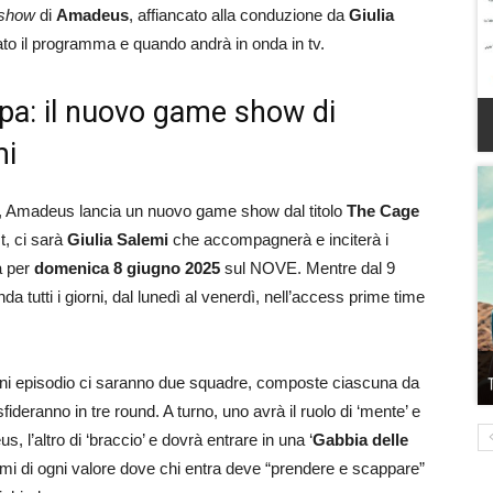
show
di
Amadeus
, affiancato alla conduzione da
Giulia
to il programma e quando andrà in onda in tv.
pa: il nuovo game show di
mi
, Amadeus lancia un nuovo game show dal titolo
The Cage
t, ci sarà
Giulia Salemi
che accompagnerà e inciterà i
a per
domenica 8 giugno 2025
sul NOVE. Mentre dal 9
da tutti i giorni, dal lunedì al venerdì, nell’access prime time
ni episodio ci saranno due squadre, composte ciascuna da
fideranno in tre round. A turno, uno avrà il ruolo di ‘mente’ e
l’altro di ‘braccio’ e dovrà entrare in una ‘
Gabbia delle
remi di ogni valore dove chi entra deve “prendere e scappare”