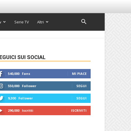
w
Serie TV
Altri
EGUICI SUI SOCIAL
540,000
Fans
MI PIACE
550,000
Follower
SEGUI
9,300
Follower
SEGUI
290,000
Iscritti
ISCRIVITI