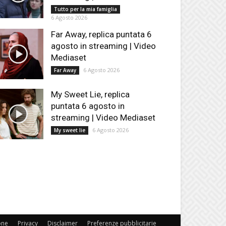
Tutto per la mia famiglia
6 Agosto 2026
Far Away, replica puntata 6
agosto in streaming | Video
Mediaset
6 Agosto 2026
Far Away
My Sweet Lie, replica
puntata 6 agosto in
streaming | Video Mediaset
6 Agosto 2026
My sweet lie
one
Privacy
Disclaimer
Preferenze pubblicitarie