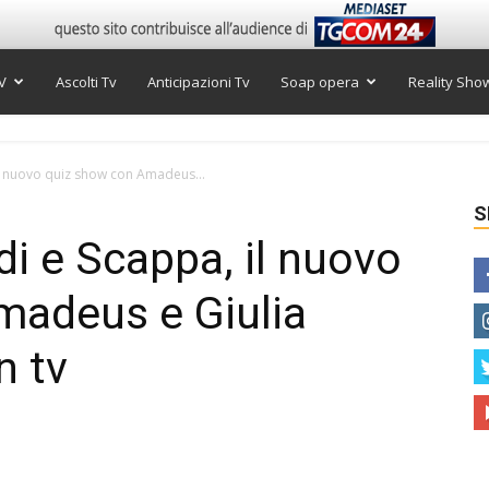
V
Ascolti Tv
Anticipazioni Tv
Soap opera
Reality Sho
il nuovo quiz show con Amadeus...
S
i e Scappa, il nuovo
madeus e Giulia
n tv