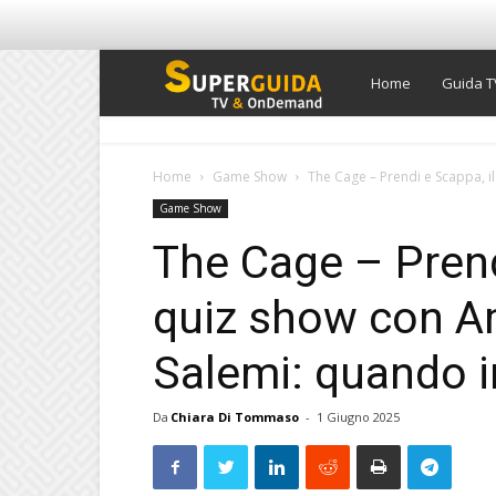
Super
Home
Guida T
Guida
Home
Game Show
The Cage – Prendi e Scappa, 
Game Show
TV
The Cage – Prend
quiz show con A
Salemi: quando i
Da
Chiara Di Tommaso
-
1 Giugno 2025