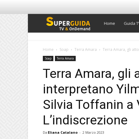
Super
Home
Guida T
Guida
Home
Soap
Terra Amara
Terra Amara, gli atto
Soap
Terra Amara
TV
Terra Amara, gli 
interpretano Yil
Silvia Toffanin a
L’indiscrezione
Da
Eliana Catalano
-
2 Marzo 2023