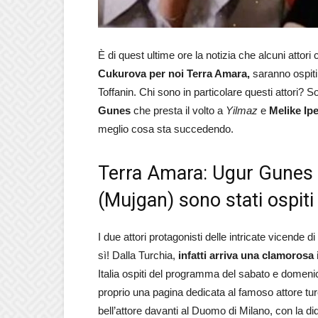
È di quest ultime ore la notizia che alcuni attor
Cukurova per noi Terra Amara,
saranno ospiti
Toffanin. Chi sono in particolare questi attori? S
Gunes
che presta il volto a
Yilmaz
e
Melike Ip
meglio cosa sta succedendo.
Terra Amara: Ugur Gunes (
(Mujgan) sono stati ospiti
I due attori protagonisti delle intricate vicende 
sì! Dalla Turchia,
infatti arriva una clamorosa
Italia ospiti del programma del sabato e domenica
proprio una pagina dedicata al famoso attore tu
bell’attore davanti al Duomo di Milano, con la di