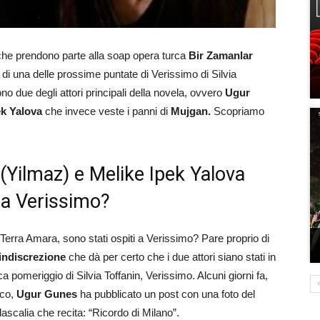
i che prendono parte alla soap opera turca
Bir Zamanlar
 di una delle prossime puntate di Verissimo di Silvia
ono due degli attori principali della novela, ovvero
Ugur
ek Yalova
che invece veste i panni di
Mujgan.
Scopriamo
Yilmaz) e Melike Ipek Yalova
 a Verissimo?
di Terra Amara, sono stati ospiti a Verissimo? Pare proprio di
 indiscrezione
che dà per certo che i due attori siano stati in
 pomeriggio di Silvia Toffanin, Verissimo. Alcuni giorni fa,
rco,
Ugur Gunes
ha pubblicato un post con una foto del
dascalia che recita: “Ricordo di Milano”.