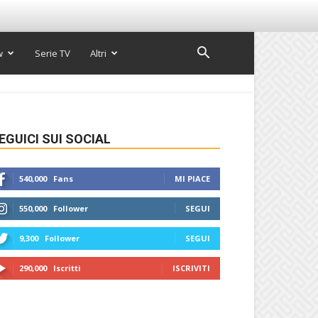
w
Serie TV
Altri
EGUICI SUI SOCIAL
540,000
Fans
MI PIACE
550,000
Follower
SEGUI
9,300
Follower
SEGUI
290,000
Iscritti
ISCRIVITI