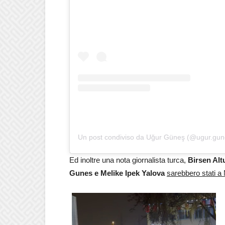
Un post condiviso da Uğur Güneş (@ugur.gun
Ed inoltre una nota giornalista turca,
Birsen Alt
Gunes e Melike Ipek Yalova
sarebbero stati a 