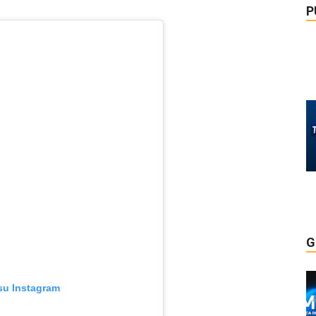
P
G
su Instagram