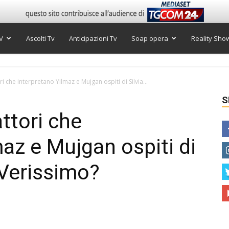
V
Ascolti Tv
Anticipazioni Tv
Soap opera
Reality Sho
ri che interpretano Yilmaz e Mujgan ospiti di Silvia...
S
attori che
maz e Mujgan ospiti di
 Verissimo?