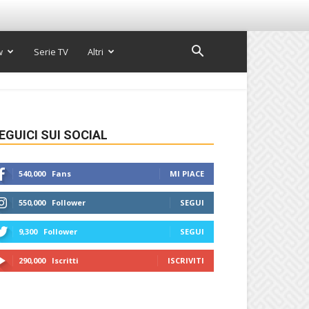
w
Serie TV
Altri
EGUICI SUI SOCIAL
540,000
Fans
MI PIACE
550,000
Follower
SEGUI
9,300
Follower
SEGUI
290,000
Iscritti
ISCRIVITI