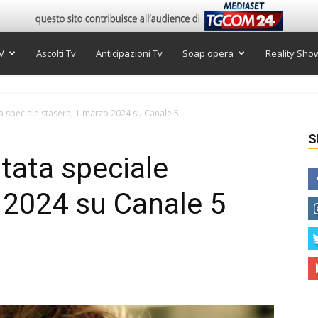
V
Ascolti Tv
Anticipazioni Tv
Soap opera
Reality Sho
a speciale stasera, 1 marzo 2024 su Canale 5
S
tata speciale
 2024 su Canale 5