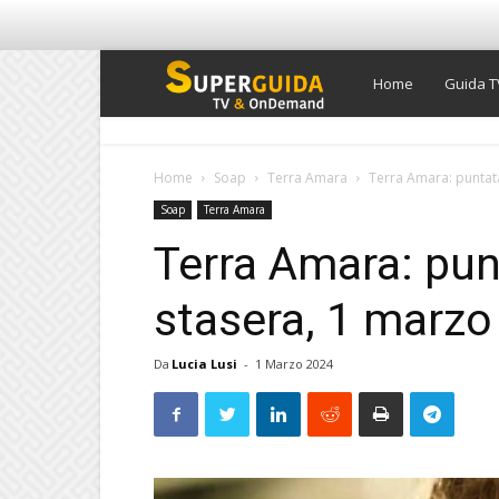
Super
Home
Guida T
Guida
Home
Soap
Terra Amara
Terra Amara: puntat
Soap
Terra Amara
TV
Terra Amara: pun
stasera, 1 marzo
Da
Lucia Lusi
-
1 Marzo 2024