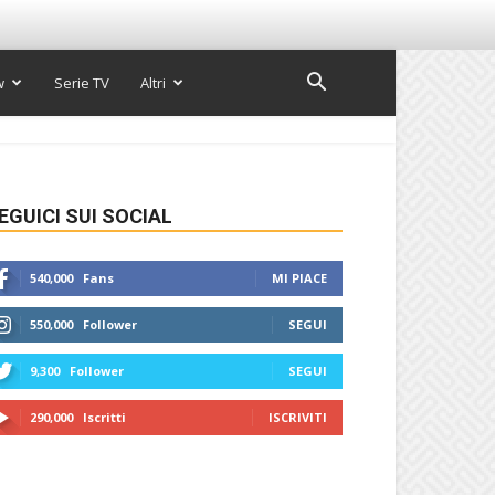
w
Serie TV
Altri
EGUICI SUI SOCIAL
540,000
Fans
MI PIACE
550,000
Follower
SEGUI
9,300
Follower
SEGUI
290,000
Iscritti
ISCRIVITI