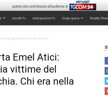
V
Ascolti Tv
Anticipazioni Tv
Soap opera
Reality Sho
e e sua figlia vittime del terremoto...
S
ta Emel Atici:
lia vittime del
hia. Chi era nella