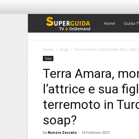
Super
Home
Guida T
Guida
Home
Soap
Terra Amara, morta Emel Atici: l’attric
Soap
TV
Terra Amara, mor
l’attrice e sua fig
terremoto in Turc
soap?
Da
Nunzio Zeccato
-
16 Febbraio 2023