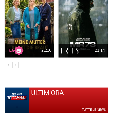
21:10
21:14
ULTIM'ORA
-
-
TUTTE LE NEWS