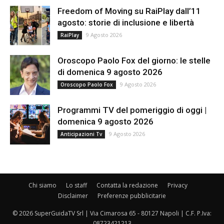
Freedom of Moving su RaiPlay dall’11
agosto: storie di inclusione e libertà
9 Agosto 2026
RaiPlay
Oroscopo Paolo Fox del giorno: le stelle
di domenica 9 agosto 2026
9 Agosto 2026
Oroscopo Paolo Fox
Programmi TV del pomeriggio di oggi |
domenica 9 agosto 2026
9 Agosto 2026
Anticipazioni Tv
Chi siamo
Lo staff
Contatta la redazione
Privacy
Disclaimer
Preferenze pubblicitarie
© 2026 SuperGuidaTV Srl | Via Cimarosa 65 - 80127 Napoli | C.F. P.Iva:
08723421213