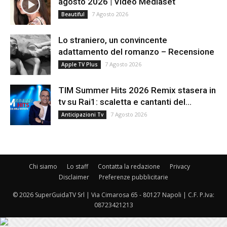
agosto 2026 | Video Mediaset
7 Agosto 2026
Beautiful
Lo straniero, un convincente
adattamento del romanzo – Recensione
7 Agosto 2026
Apple TV Plus
TIM Summer Hits 2026 Remix stasera in
tv su Rai1: scaletta e cantanti del...
7 Agosto 2026
Anticipazioni Tv
Chi siamo
Lo staff
Contatta la redazione
Privacy
Disclaimer
Preferenze pubblicitarie
© 2026 SuperGuidaTV Srl | Via Cimarosa 65 - 80127 Napoli | C.F. P.Iva:
08723421213