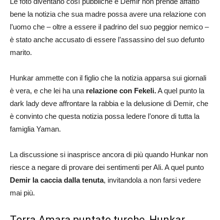
Le foto diventano così pubbliche e Demir non prende affatto
bene la notizia che sua madre possa avere una relazione con
l’uomo che – oltre a essere il padrino del suo peggior nemico –
è stato anche accusato di essere l’assassino del suo defunto
marito.
Hunkar ammette con il figlio che la notizia apparsa sui giornali
è vera, e che lei ha una
relazione con Fekeli.
A quel punto la
dark lady deve affrontare la rabbia e la delusione di Demir, che
è convinto che questa notizia possa ledere l’onore di tutta la
famiglia Yaman.
La discussione si inasprisce ancora di più quando Hunkar non
riesce a negare di provare dei sentimenti per Ali. A quel punto
Demir la caccia dalla tenuta
, invitandola a non farsi vedere
mai più.
Terra Amara puntate turche, Hunkar