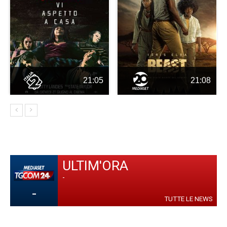
21:05
21:08
ULTIM'ORA
-
-
TUTTE LE NEWS