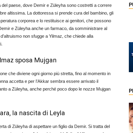
P
ca del paese, dove Demir e Züleyha sono costretti a correre
bre altissima. La dottoressa si prende cura del bambino, gli
ratura corporea e lo restituisce ai genitori, che possono
a Demir e Züleyha anche un farmaco, da somministrare al
to d’altruismo non sfugge a Yilmaz, che chiede alla
i.
Yilmaz sposa Mujgan
one che diviene ogni giorno più stretta, fino al momento in
onna accetta e per l’Akkar sembra essere arrivato il
ccanto a Züleyha, anche perché poco dopo le nozze Mujgan
P
ra, la nascita di Leyla
ta di Züleyha di aspettare un figlio da Demir. Si tratta del