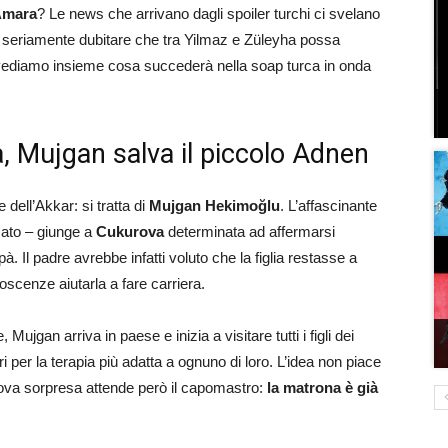
Amara
? Le news che arrivano dagli spoiler turchi ci svelano
à seriamente dubitare che tra Yilmaz e Züleyha possa
vediamo insieme cosa succederà nella soap turca in onda
 Mujgan salva il piccolo Adnen
dell’Akkar: si tratta di
Mujgan Hekimoğlu
. L’affascinante
mato – giunge a
Cukurova
determinata ad affermarsi
à. Il padre avrebbe infatti voluto che la figlia restasse a
oscenze aiutarla a fare carriera.
 Mujgan arriva in paese e inizia a visitare tutti i figli dei
i per la terapia più adatta a ognuno di loro. L’idea non piace
ova sorpresa attende però il capomastro:
la matrona è già