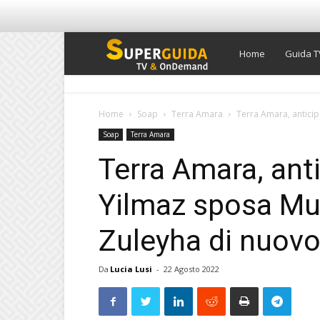
Super
Home
Guida T
Guida
Home
Soap
Terra Amara
Terra Amara, anticip
Soap
Terra Amara
TV
Terra Amara, anti
Yilmaz sposa Mu
Zuleyha di nuovo
Da
Lucia Lusi
-
22 Agosto 2022