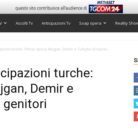
V
Ascolti Tv
Anticipazioni Tv
Soap opera
Reality Sho
azioni turche: Yilmaz sposa Mujgan, Demir e Zuleyha di nuovo...
S
cipazioni turche:
jgan, Demir e
 genitori