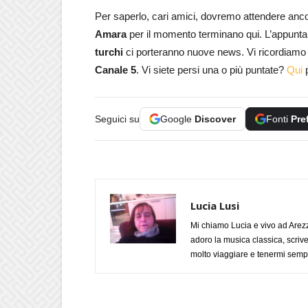
Per saperlo, cari amici, dovremo attendere anc
Amara
per il momento terminano qui. L’appunt
turchi
ci porteranno nuove news. Vi ricordiamo c
Canale 5
. Vi siete persi una o più puntate?
Qui
p
Seguici su
Google
Discover
Fonti
Pre
Lucia Lusi
Mi chiamo Lucia e vivo ad Arezz
adoro la musica classica, scrive
molto viaggiare e tenermi sempr