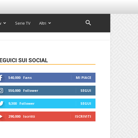
w
Serie TV
Altri
EGUICI SUI SOCIAL
540,000
Fans
MI PIACE
550,000
Follower
SEGUI
9,300
Follower
SEGUI
290,000
Iscritti
ISCRIVITI