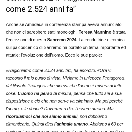
come 2.524 anni fa”
Anche se Amadeus in conferenza stampa aveva annunciato
che non ci sarebbero stati monologhi,
Teresa Mannino
è stata
l’eccezione di questo
Sanremo 2024
. La conduttrice e comica
sul palcoscenico di Sanremo ha portato un tema importante ed
attuale: l’evoluzione dell’uomo. Ecco le sue parole:
«Ragioniamo come 2.524 anni fa», ha esordito. «Ora vi
racconto il mio punto di vista. Viviamo in un’epoca Protagorea,
dal filosofo Protagora che diceva che l’uomo è misura di tutte
cose.
L’uomo ha perso la
misura, pensa che tutto sia a sua
disposizione e ciò che non serve va eliminato. Ma poi perché
l’uomo, e le donne? Dovremmo dire l’essere umano. Ma
ricordiamoci che noi siamo animali
, non dobbiamo
dimenticarlo. Quindi direi
l’animale umano
. Abbiamo il 60 per
cento del patrimonio genetico uguale alle banane, per quello si