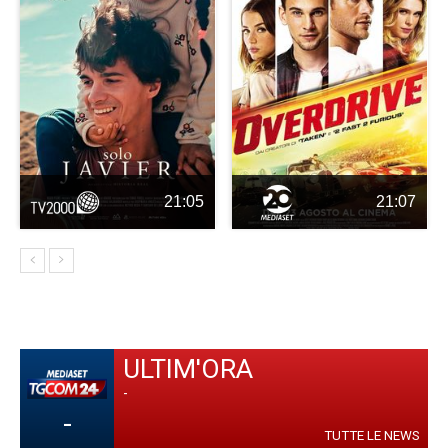
21:05
21:07
ULTIM'ORA
-
-
TUTTE LE NEWS