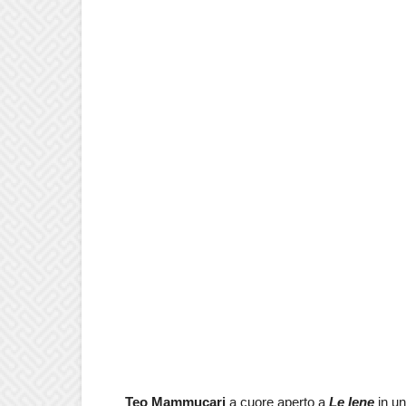
Teo Mammucari
a cuore aperto a
Le Iene
in u