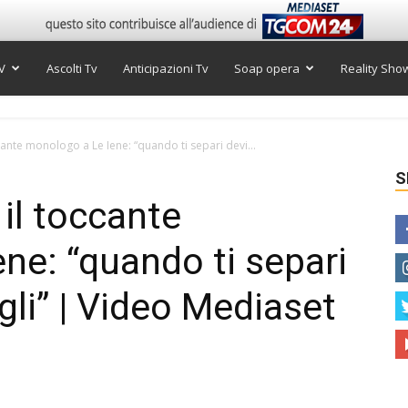
V
Ascolti Tv
Anticipazioni Tv
Soap opera
Reality Sho
ante monologo a Le Iene: “quando ti separi devi...
S
il toccante
ne: “quando ti separi
igli” | Video Mediaset