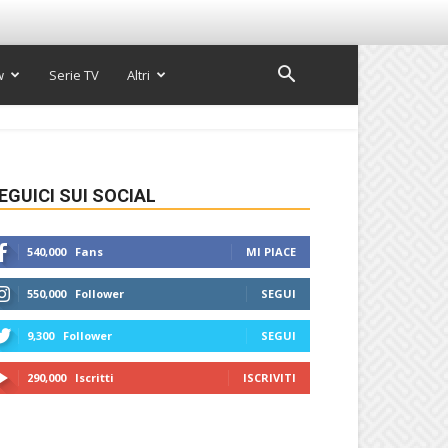
w
Serie TV
Altri
EGUICI SUI SOCIAL
540,000
Fans
MI PIACE
550,000
Follower
SEGUI
9,300
Follower
SEGUI
290,000
Iscritti
ISCRIVITI