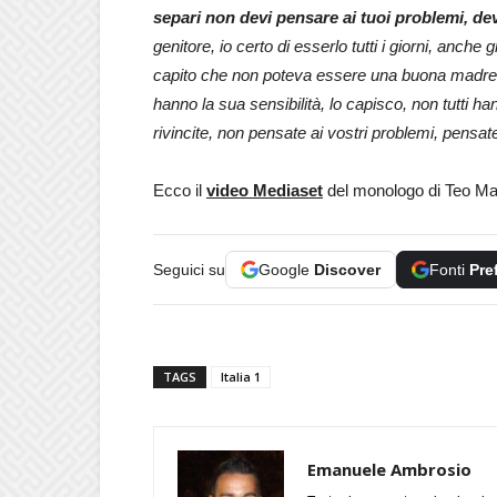
separi non devi pensare ai tuoi problemi, devi
genitore, io certo di esserlo tutti i giorni, anch
capito che non poteva essere una buona madre n
hanno la sua sensibilità, lo capisco, non tutti ha
rivincite, non pensate ai vostri problemi, pensate a
Ecco il
video Mediaset
del monologo di Teo M
Seguici su
Google
Discover
Fonti
Pre
TAGS
Italia 1
Emanuele Ambrosio