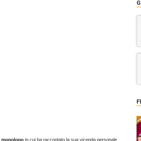
G
F
n
monologo
in cui ha raccontato la sua vicenda personale