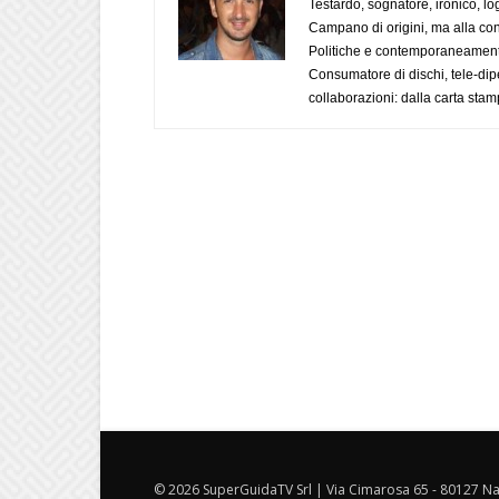
Testardo, sognatore, ironico, l
Campano di origini, ma alla con
Politiche e contemporaneamente 
Consumatore di dischi, tele-dip
collaborazioni: dalla carta stam
© 2026 SuperGuidaTV Srl | Via Cimarosa 65 - 80127 Nap