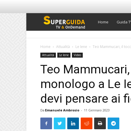
Super
Home
Guida T
Guida
Home
Attualità
Le Iene
Teo Mammucari, il tocc
Attualità
Le Iene
Video
TV
Teo Mammucari, 
monologo a Le Ie
devi pensare ai f
Da
Emanuele Ambrosio
-
11 Gennaio 2023