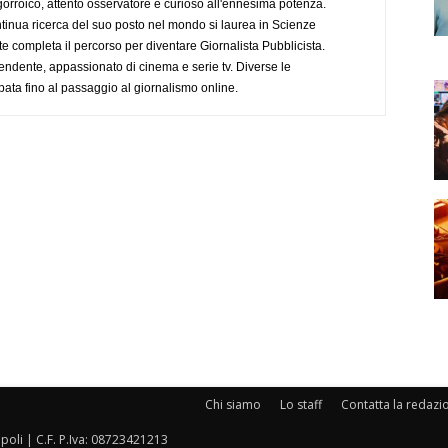
ogorroico, attento osservatore e curioso all'ennesima potenza.
tinua ricerca del suo posto nel mondo si laurea in Scienze
completa il percorso per diventare Giornalista Pubblicista.
endente, appassionato di cinema e serie tv. Diverse le
pata fino al passaggio al giornalismo online.
Chi siamo
Lo staff
Contatta la redazi
oli | C.F. P.Iva: 08723421213