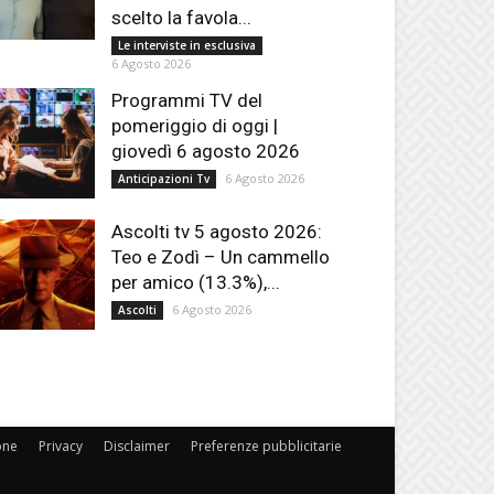
scelto la favola...
Le interviste in esclusiva
6 Agosto 2026
Programmi TV del
pomeriggio di oggi |
giovedì 6 agosto 2026
6 Agosto 2026
Anticipazioni Tv
Ascolti tv 5 agosto 2026:
Teo e Zodì – Un cammello
per amico (13.3%),...
6 Agosto 2026
Ascolti
one
Privacy
Disclaimer
Preferenze pubblicitarie