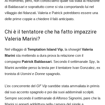
Al momento, però, non conosciamo quale sia stata la reazione
di Baldassari e soprattutto come si sta comportando lui nel
villaggio dei fidanzati. Valeria e Patrick potrebbero essere una
delle prime coppie a chiedere il falò anticipato.
Chi è il tentatore che ha fatto impazzire
Valeria Marini?
Nel villaggio di
Temptation Island Vip
, la showgirl
Valeria
Marini
sta mettendo a dura prova la relazione con il
compagno
Patrick Baldassari
. Secondo il settimanale
Spy
, la
Marini avrebbe perso la testa per il tentatore Ivan Gonzalez, ex
tronista di
Uomini e Donne
spagnolo.
L’ex concorrente del
GF Vip
sarebbe stata ammaliata in primis
dal suo accento spagnolo e poi dai suoi addominali scolpiti.
Sempre secondo il settimanale di Alfonso Signorini, pare che la
Marini si apparti addirittura nella camera del single a