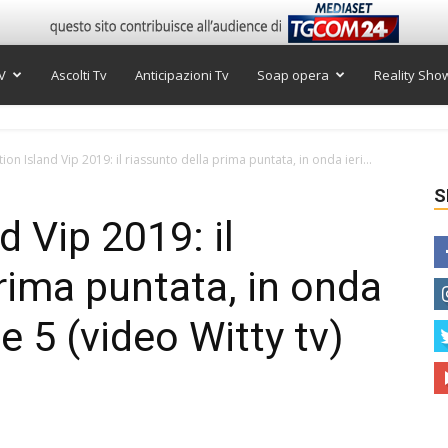
V
Ascolti Tv
Anticipazioni Tv
Soap opera
Reality Sho
on Island Vip 2019: il riassunto della prima puntata, in onda ieri...
S
 Vip 2019: il
rima puntata, in onda
e 5 (video Witty tv)