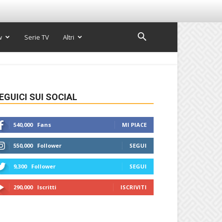
w
Serie TV
Altri
EGUICI SUI SOCIAL
540,000
Fans
MI PIACE
550,000
Follower
SEGUI
9,300
Follower
SEGUI
290,000
Iscritti
ISCRIVITI