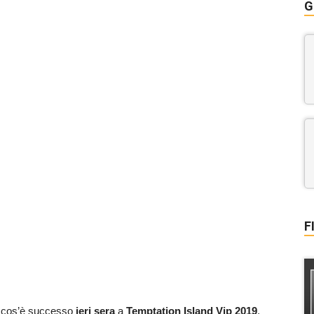
G
F
e cos’è successo
ieri sera
a
Temptation Island Vip 2019
.