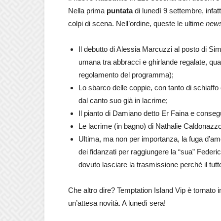
Nella prima
puntata
di lunedì 9 settembre, infatt
colpi di scena. Nell’ordine, queste le ultime
new
Il debutto di Alessia Marcuzzi al posto di Si
umana tra abbracci e ghirlande regalate, quan
regolamento del programma);
Lo sbarco delle coppie, con tanto di schiaff
dal canto suo già in lacrime;
Il pianto di Damiano detto Er Faina e consegu
Le lacrime (in bagno) di Nathalie Caldonazzo
Ultima, ma non per importanza, la fuga d’amo
dei fidanzati per raggiungere la “sua” Feder
dovuto lasciare la trasmissione perché il tutto
Che altro dire? Temptation Island Vip è tornato 
un’attesa novità. A lunedì sera!