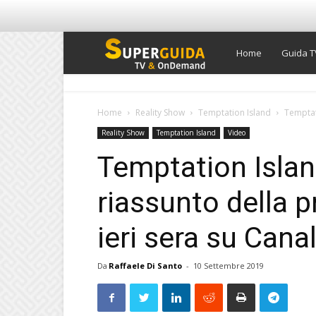
Super
Home
Guida T
Guida
Home
Reality Show
Temptation Island
Temptati
Reality Show
Temptation Island
Video
TV
Temptation Island
riassunto della p
ieri sera su Canal
Da
Raffaele Di Santo
-
10 Settembre 2019