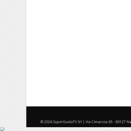
© 2026 SuperGuidaTV Srl | Via Cimarosa 65 - 80127 Nap