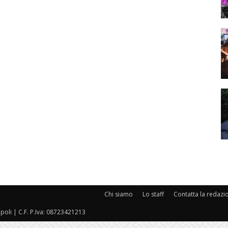
Chi siamo
Lo staff
Contatta la redazi
oli | C.F. P.Iva: 08723421213