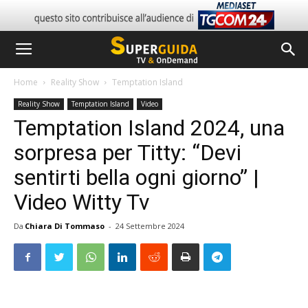
Home
Reality Show
Temptation Island
Reality Show
Temptation Island
Video
Temptation Island 2024, una
sorpresa per Titty: “Devi
sentirti bella ogni giorno” |
Video Witty Tv
Da
Chiara Di Tommaso
-
24 Settembre 2024