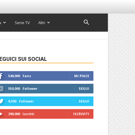
w
Serie TV
Altri
EGUICI SUI SOCIAL
540,000
Fans
MI PIACE
550,000
Follower
SEGUI
9,300
Follower
SEGUI
290,000
Iscritti
ISCRIVITI