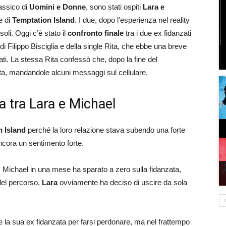
assico di
Uomini e Donne
, sono stati ospiti
Lara e
e di
Temptation Island
. I due, dopo l’esperienza nel reality
oli. Oggi c’è stato il
confronto finale
tra i due ex fidanzati
di Filippo Bisciglia e della single Rita, che ebbe una breve
ti. La stessa Rita confessò che, dopo la fine del
ta, mandandole alcuni messaggi sul cellulare.
a tra Lara e Michael
 Island
perché la loro relazione stava subendo una forte
ancora un sentimento forte.
: Michael in una mese ha sparato a zero sulla fidanzata,
 del percorso,
Lara
ovviamente ha deciso di uscire da sola
e la sua ex fidanzata per farsi perdonare, ma nel frattempo