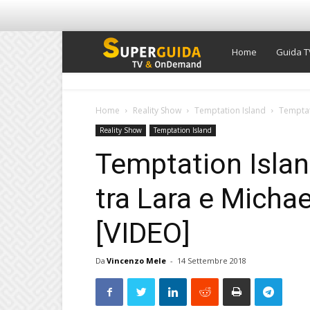
Super
Home
Guida T
Guida
Home
Reality Show
Temptation Island
Temptati
Reality Show
Temptation Island
TV
Temptation Island
tra Lara e Micha
[VIDEO]
Da
Vincenzo Mele
-
14 Settembre 2018