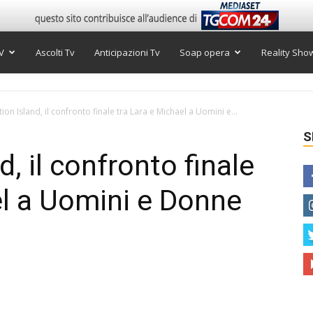
V
Ascolti Tv
Anticipazioni Tv
Soap opera
Reality Sho
on Island, il confronto finale tra Lara e Michael a Uomini e...
S
, il confronto finale
el a Uomini e Donne