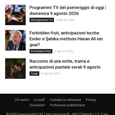
Programmi TV del pomeriggio di oggi |
domenica 9 agosto 2026
9 Agosto 2026
Anticipazioni Tv
Forbidden fruit, anticipazioni turche:
Ender e Şahika mettono Hasan Alì nei
guai?
9 Agosto 2026
Forbidden fruit
Racconto di una notte, trama e
anticipazioni puntate serali 9 agosto
9 Agosto 2026
Soap
Chi siamo
Lo staff
Contatta la redazione
Privacy
Disclaimer
Preferenze pubblicitarie
© 2026 SuperGuidaTV Srl | Via Cimarosa 65 - 80127 Napoli | C.F. P.Iva: