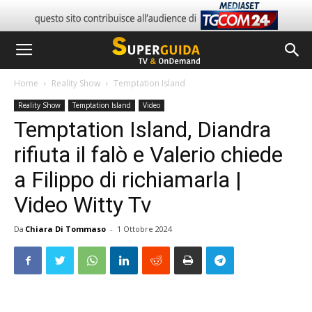
Home
Reality Show
Temptation Island
Reality Show
Temptation Island
Video
Temptation Island, Diandra
rifiuta il falò e Valerio chiede
a Filippo di richiamarla |
Video Witty Tv
Da
Chiara Di Tommaso
-
1 Ottobre 2024