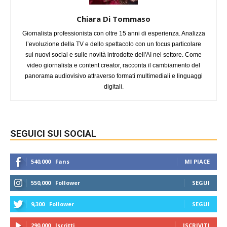
Chiara Di Tommaso
Giornalista professionista con oltre 15 anni di esperienza. Analizza
l’evoluzione della TV e dello spettacolo con un focus particolare
sui nuovi social e sulle novità introdotte dell'AI nel settore. Come
video giornalista e content creator, racconta il cambiamento del
panorama audiovisivo attraverso formati multimediali e linguaggi
digitali.
SEGUICI SUI SOCIAL
540,000
Fans
MI PIACE
550,000
Follower
SEGUI
9,300
Follower
SEGUI
290,000
Iscritti
ISCRIVITI