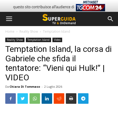
Home
Reality Show
Temptation Island
Reality Show
Temptation Island
Video
Temptation Island, la corsa di
Gabriele che sfida il
tentatore: “Vieni qui Hulk!” |
VIDEO
Da
Chiara Di Tommaso
-
2 Luglio 2026