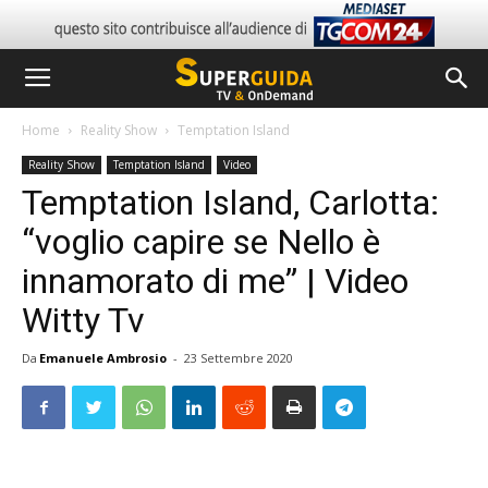
Home
Reality Show
Temptation Island
Reality Show
Temptation Island
Video
Temptation Island, Carlotta:
“voglio capire se Nello è
innamorato di me” | Video
Witty Tv
Da
Emanuele Ambrosio
-
23 Settembre 2020