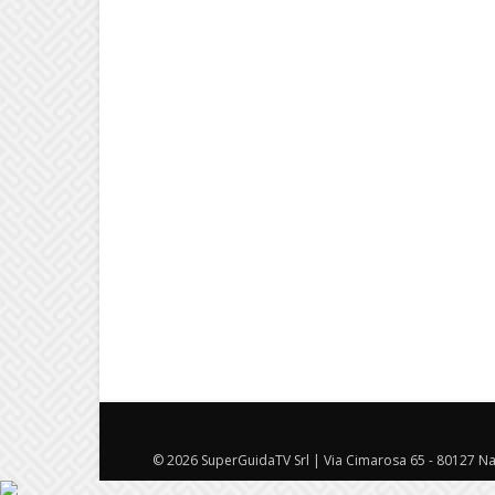
© 2026 SuperGuidaTV Srl | Via Cimarosa 65 - 80127 Nap