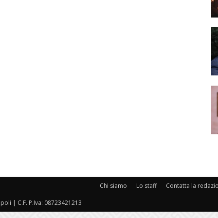
Chi siamo
Lo staff
Contatta la redazi
oli | C.F. P.Iva: 08723421213