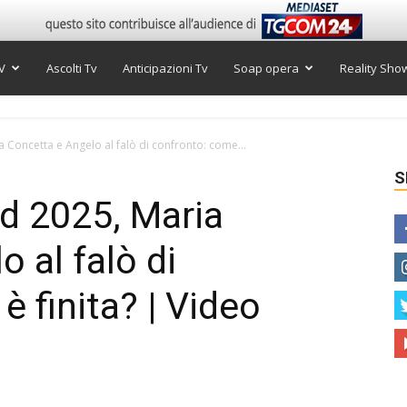
V
Ascolti Tv
Anticipazioni Tv
Soap opera
Reality Sho
 Concetta e Angelo al falò di confronto: come...
S
d 2025, Maria
 al falò di
 finita? | Video