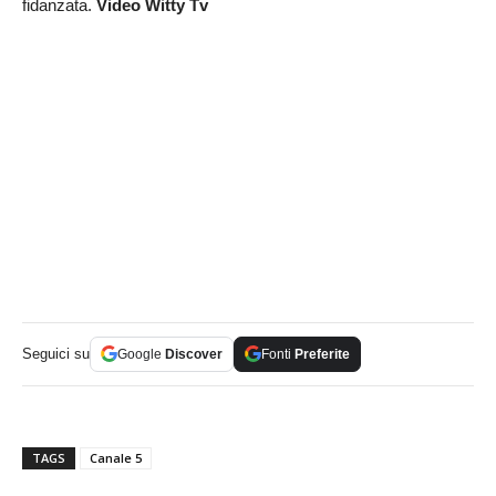
fidanzata.
Video Witty Tv
Seguici su
Google
Discover
Fonti
Preferite
TAGS
Canale 5