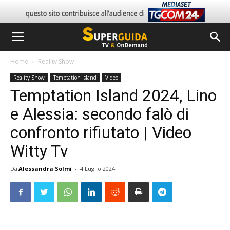
Home
Reality Show
Reality Show
Temptation Island
Video
Temptation Island 2024, Lino
e Alessia: secondo falò di
confronto rifiutato | Video
Witty Tv
Da
Alessandra Solmi
-
4 Luglio 2024