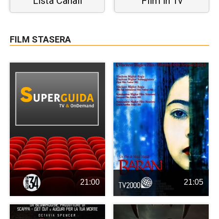
Lista Canali
Film in Tv
FILM STASERA
21:00
21:05