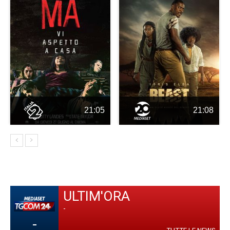
21:05
21:08
ULTIM'ORA
-
-