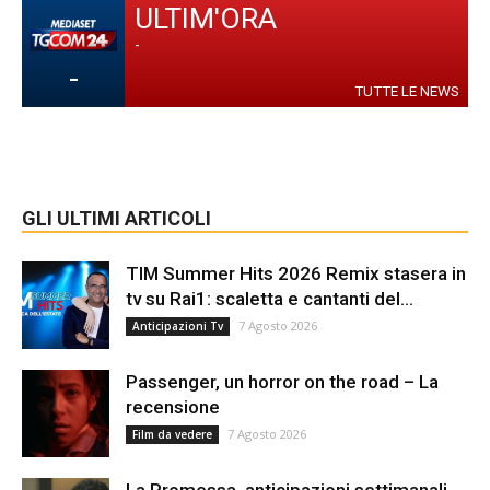
ULTIM'ORA
-
-
TUTTE LE NEWS
GLI ULTIMI ARTICOLI
TIM Summer Hits 2026 Remix stasera in
tv su Rai1: scaletta e cantanti del...
7 Agosto 2026
Anticipazioni Tv
Passenger, un horror on the road – La
recensione
7 Agosto 2026
Film da vedere
La Promessa, anticipazioni settimanali