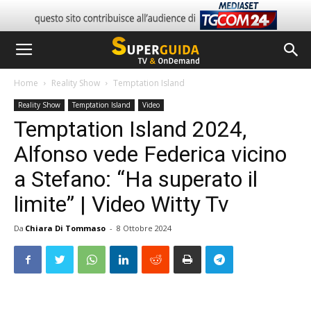
Home
Reality Show
Temptation Island
Reality Show
Temptation Island
Video
Temptation Island 2024,
Alfonso vede Federica vicino
a Stefano: “Ha superato il
limite” | Video Witty Tv
Da
Chiara Di Tommaso
-
8 Ottobre 2024