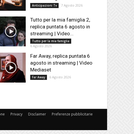
7 Agosto 2026
Anticipazioni Tv
Tutto per la mia famiglia 2,
replica puntata 6 agosto in
streaming | Video...
Tutto per la mia famiglia
6 Agosto 2026
Far Away, replica puntata 6
agosto in streaming | Video
Mediaset
6 Agosto 2026
Far Away
one
Privacy
Disclaimer
Preferenze pubblicitarie