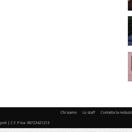
Chi siamo
Lo staff
Contatta la redazi
oli | C.F. P.Iva: 08723421213