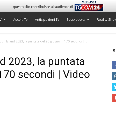
V
Ascolti Tv
Anticipazioni Tv
Soap opera
Reality Sho
on Island 2023, la puntata del 26 giugno in 170 secondi |...
S
d 2023, la puntata
 170 secondi | Video