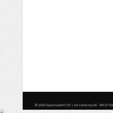
© 2026 SuperGuidaTV Srl | Via Cimarosa 65 - 80127 Nap