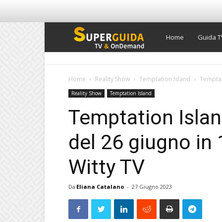
Super
Home
Guida T
Guida
Home
Reality Show
Temptation Island
Temptati
Reality Show
Temptation Island
TV
Temptation Islan
del 26 giugno in
Witty TV
Da
Eliana Catalano
-
27 Giugno 2023