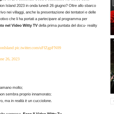
tion Island 2023 in onda lunedì 26 giugno? Oltre allo sbarco
rivo nei villaggi, anche la presentazione dei tentatori e delle
 motivo che li ha portati a partecipare al programma per
nto nel Video Witty TV
della prima puntata del docu- reality
onIsland
pic.twitter.com/uFfZgpFN09
une 26, 2023
i amano molto;
 non sembra proprio innamorato;
vo, ma in realtà è un cucciolone.
olte sorprese.
Ecco Il Video Witty Tv