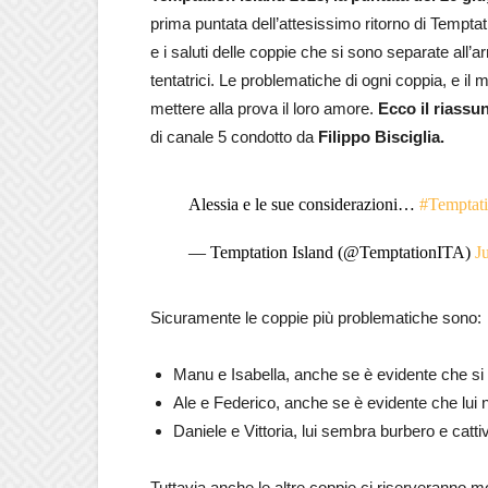
prima puntata dell’attesissimo ritorno di Tempta
e i saluti delle coppie che si sono separate all’ar
tentatrici. Le problematiche di ogni coppia, e il
mettere alla prova il loro amore.
Ecco il riassu
di canale 5 condotto da
Filippo Bisciglia.
Alessia e le sue considerazioni…
#Temptati
— Temptation Island (@TemptationITA)
J
Sicuramente le coppie più problematiche sono:
Manu e Isabella, anche se è evidente che s
Ale e Federico, anche se è evidente che lui
Daniele e Vittoria, lui sembra burbero e catti
Tuttavia anche le altre coppie ci riserveranno m