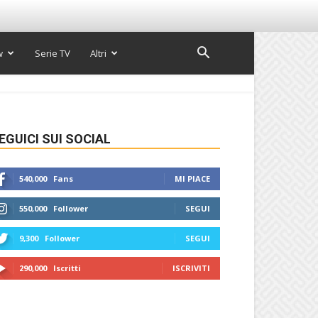
w
Serie TV
Altri
EGUICI SUI SOCIAL
540,000
Fans
MI PIACE
550,000
Follower
SEGUI
9,300
Follower
SEGUI
290,000
Iscritti
ISCRIVITI