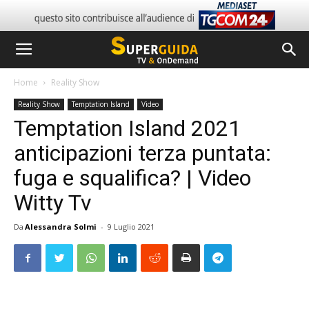
Home
Reality Show
Reality Show
Temptation Island
Video
Temptation Island 2021
anticipazioni terza puntata:
fuga e squalifica? | Video
Witty Tv
Da
Alessandra Solmi
-
9 Luglio 2021