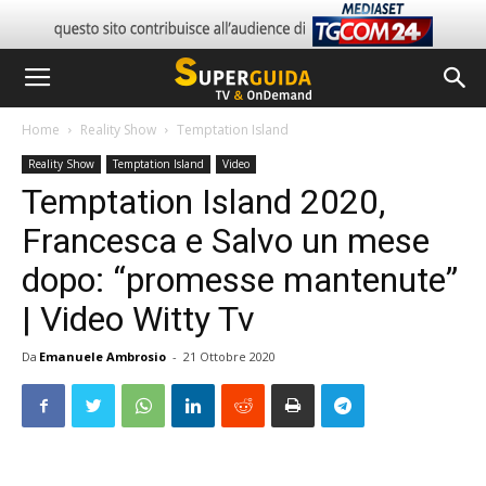
Home
Reality Show
Temptation Island
Reality Show
Temptation Island
Video
Temptation Island 2020,
Francesca e Salvo un mese
dopo: “promesse mantenute”
| Video Witty Tv
Da
Emanuele Ambrosio
-
21 Ottobre 2020