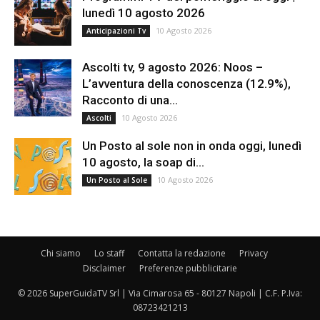
lunedì 10 agosto 2026
10 Agosto 2026
Anticipazioni Tv
Ascolti tv, 9 agosto 2026: Noos –
L’avventura della conoscenza (12.9%),
Racconto di una...
10 Agosto 2026
Ascolti
Un Posto al sole non in onda oggi, lunedì
10 agosto, la soap di...
10 Agosto 2026
Un Posto al Sole
Chi siamo
Lo staff
Contatta la redazione
Privacy
Disclaimer
Preferenze pubblicitarie
© 2026 SuperGuidaTV Srl | Via Cimarosa 65 - 80127 Napoli | C.F. P.Iva:
08723421213