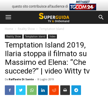
Home
Reality Show
Temptation Island
Reality Show
Temptation Island
Video
Temptation Island 2019,
Ilaria stoppa il filmato su
Massimo ed Elena: “Che
succede?” | video Witty tv
Da
Raffaele Di Santo
-
8 Luglio 2019