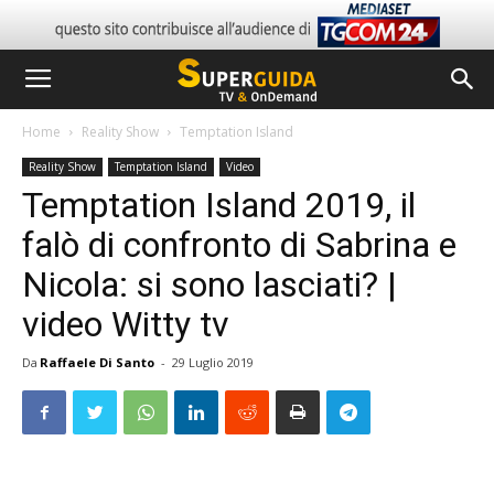
Home
Reality Show
Temptation Island
Reality Show
Temptation Island
Video
Temptation Island 2019, il
falò di confronto di Sabrina e
Nicola: si sono lasciati? |
video Witty tv
Da
Raffaele Di Santo
-
29 Luglio 2019