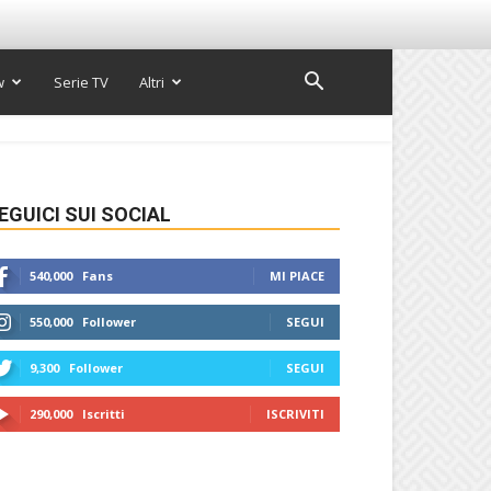
w
Serie TV
Altri
EGUICI SUI SOCIAL
540,000
Fans
MI PIACE
550,000
Follower
SEGUI
9,300
Follower
SEGUI
290,000
Iscritti
ISCRIVITI