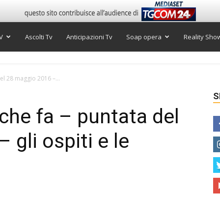
V
Ascolti Tv
Anticipazioni Tv
Soap opera
Reality Sho
el 28 maggio 2016 –...
S
che fa – puntata del
gli ospiti e le