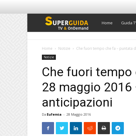
Super
Home
Guida T
Guida
Home
Notizie
Che fuori tempo che fa – puntata d
Notizie
TV
Che fuori tempo 
28 maggio 2016 – 
anticipazioni
Da
Eufemia
-
28 Maggio 2016