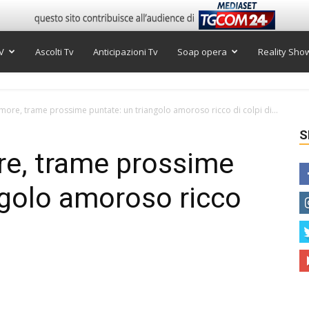
V
Ascolti Tv
Anticipazioni Tv
Soap opera
Reality Sho
ore, trame prossime puntate: un triangolo amoroso ricco di colpi di...
S
e, trame prossime
ngolo amoroso ricco