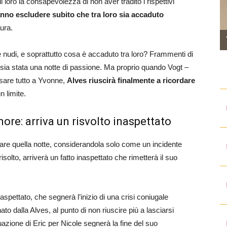
loro la consapevolezza di non aver tradito i rispettivi
no escludere subito che tra loro sia accaduto
ura.
 nudi, e soprattutto cosa è accaduto tra loro? Frammenti di
ia stata una notte di passione. Ma proprio quando Vogt –
ssare tutto a Yvonne,
Alves riuscirà finalmente a ricordare
 limite.
re: arriva un risvolto inaspettato
iare quella notte, considerandola solo come un incidente
olto, arriverà un fatto inaspettato che rimetterà il suo
naspettato, che segnerà l’inizio di una crisi coniugale
 dalla Alves, al punto di non riuscire più a lasciarsi
azione di Eric per Nicole segnerà la fine del suo