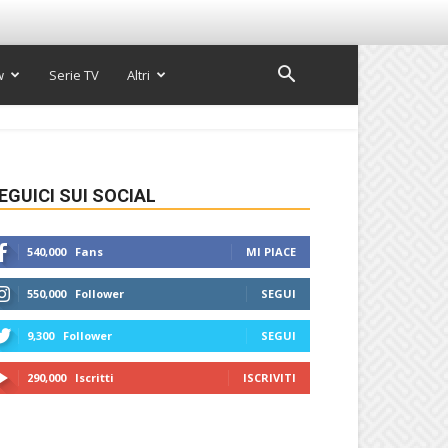
w
Serie TV
Altri
EGUICI SUI SOCIAL
540,000
Fans
MI PIACE
550,000
Follower
SEGUI
9,300
Follower
SEGUI
290,000
Iscritti
ISCRIVITI