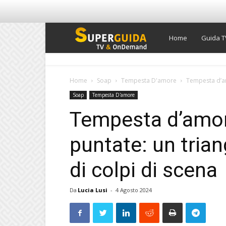
Super
Home
Guida T
Guida
Home
Soap
Tempesta D'amore
Tempesta d’am
Soap
Tempesta D'amore
TV
Tempesta d’amor
puntate: un tria
di colpi di scena
Da
Lucia Lusi
-
4 Agosto 2024