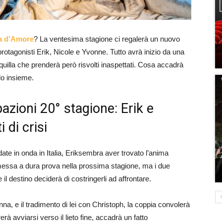
a d’Amore
? La ventesima stagione ci regalerà un nuovo
rotagonisti Erik, Nicole e Yvonne. Tutto avrà inizio da una
uilla che prenderà però risvolti inaspettati. Cosa accadrà
o insieme.
zioni 20° stagione: Erik e
di crisi
ate in onda in Italia, Eriksembra aver trovato l’anima
 messa a dura prova nella prossima stagione, ma i due
il destino deciderà di costringerli ad affrontare.
na, e il tradimento di lei con Christoph, la coppia convolerà
à avviarsi verso il lieto fine, accadrà un fatto