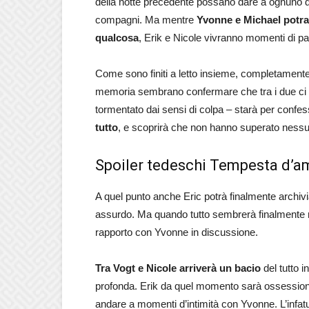
della notte precedente possano dare a ognuno di 
compagni. Ma mentre
Yvonne e Michael potran
qualcosa
, Erik e Nicole vivranno momenti di pa
Come sono finiti a letto insieme, completamente
memoria sembrano confermare che tra i due ci s
tormentato dai sensi di colpa – starà per confe
tutto
, e scoprirà che non hanno superato nessun
Spoiler tedeschi Tempesta d’amo
A quel punto anche Eric potrà finalmente archiv
assurdo. Ma quando tutto sembrerà finalmente ris
rapporto con Yvonne in discussione.
Tra Vogt e Nicole arriverà un bacio
del tutto i
profonda. Erik da quel momento sarà ossessionato
andare a momenti d’intimità con Yvonne. L’infatu