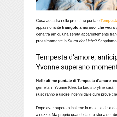
Cosa accadrà nelle prossime puntate
Tempest
appassionante
triangolo amoroso
, che vedrà p
cena tra amici, una serata apparentemente tranq
prossimamente in
Sturm der Liebe
? Scopriamol
Tempesta d’amore, anticipa
Yvonne superano momenti 
Nelle
ultime puntate di Tempesta d’amore
and
gemella in Yvonne Klee. La loro storyline sarà
riusciranno a uscire indenni dalle dure prove che 
Dopo aver superato insieme la malattia della don
a nozze. Ma proprio quando la loro storia sembrer