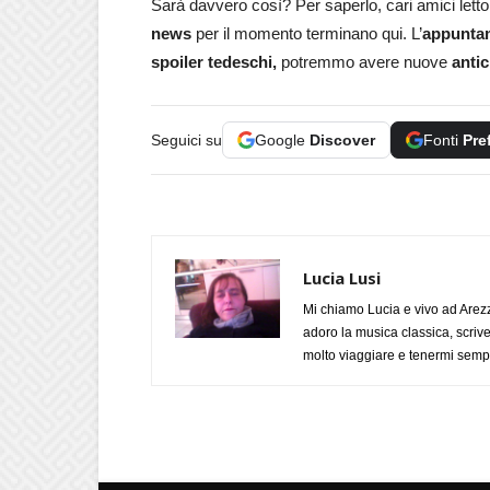
Sarà davvero così? Per saperlo, cari amici lett
news
per il momento terminano qui. L’
appunta
spoiler tedeschi,
potremmo avere nuove
antic
Seguici su
Google
Discover
Fonti
Pre
Lucia Lusi
Mi chiamo Lucia e vivo ad Arezz
adoro la musica classica, scrive
molto viaggiare e tenermi sempr