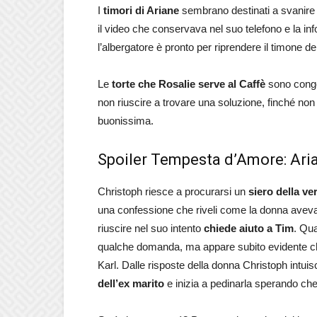
I
timori di Ariane
sembrano destinati a svanire 
il video che conservava nel suo telefono e la info
l’albergatore è pronto per riprendere il timone del
Le
torte che Rosalie serve al Caffè
sono conge
non riuscire a trovare una soluzione, finché non
buonissima.
Spoiler Tempesta d’Amore: Arian
Christoph riesce a procurarsi un
siero della ver
una confessione che riveli come la donna aveva pia
riuscire nel suo intento
chiede aiuto a Tim
. Qua
qualche domanda, ma appare subito evidente che
Karl. Dalle risposte della donna Christoph intui
dell’ex marito
e inizia a pedinarla sperando ch