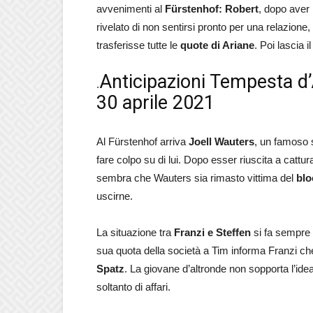
avvenimenti al
Fürstenhof: Robert
, dopo aver
rivelato di non sentirsi pronto per una relazione
trasferisse tutte le
quote di Ariane
. Poi lascia 
Anticipazioni Tempesta d’
.
30 aprile 2021
Al Fürstenhof arriva
Joell Wauters
, un famoso s
fare colpo su di lui. Dopo esser riuscita a cattur
sembra che Wauters sia rimasto vittima del
bloc
uscirne.
La situazione tra
Franzi e Steffen
si fa sempre 
sua quota della società a Tim informa Franzi ch
Spatz
. La giovane d’altronde non sopporta l’id
soltanto di affari.