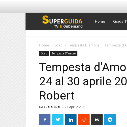
Super
Home
Guida T
Guida
Home
Soap
Tempesta D'amore
Tempesta d’Amo
Soap
Tempesta D'amore
TV
Tempesta d’Amore
24 al 30 aprile 2
Robert
Da
Lucia Lusi
-
24 Aprile 2021