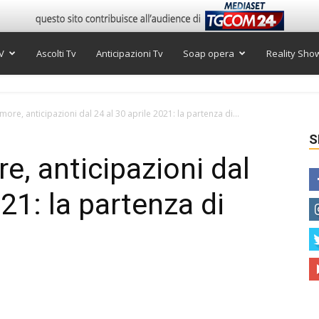
V
Ascolti Tv
Anticipazioni Tv
Soap opera
Reality Sho
re, anticipazioni dal 24 al 30 aprile 2021: la partenza di...
S
, anticipazioni dal
021: la partenza di