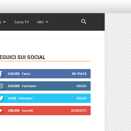
w
Serie TV
Altri
EGUICI SUI SOCIAL
540,000
Fans
MI PIACE
550,000
Follower
SEGUI
9,300
Follower
SEGUI
290,000
Iscritti
ISCRIVITI