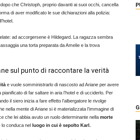
P
dopo che Christoph, proprio davanti ai suoi occhi, cancella
rma di aver modificato le sue dichiarazioni alla polizia:
l’hotel.
late: ad accorgersene è Hildegard. La ragazza sembra
 assaggia una torta preparata da Amelie e la trova
e sul punto di raccontare la verità
ità
e vuole somministrarlo di nascosto ad Ariane per avere
nificato di far saltare in aria l’hotel e di ucciderlo. Per
ndo il siero inizia a fare effetto l’albergatore le rivolge
G
 nella mente di Ariane si è materializzata l’immagine di
sce che lei abbia avuto un ruolo determinante nella
morte
e lo conduca nel
luogo in cui è sepolto Karl.